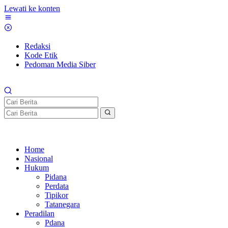
Lewati ke konten
Redaksi
Kode Etik
Pedoman Media Siber
Home
Nasional
Hukum
Pidana
Perdata
Tipikor
Tatanegara
Peradilan
Pdana