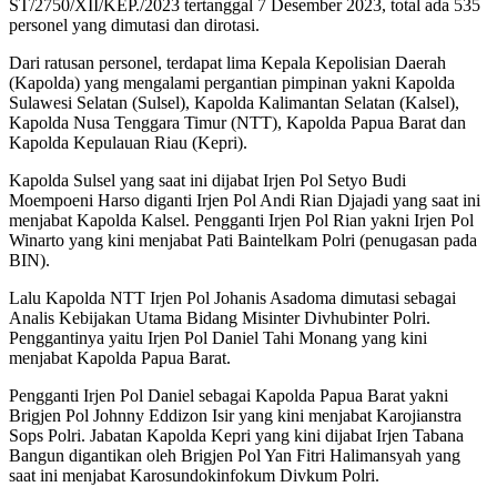
ST/2750/XII/KEP./2023 tertanggal 7 Desember 2023, total ada 535
personel yang dimutasi dan dirotasi.
Dari ratusan personel, terdapat lima Kepala Kepolisian Daerah
(Kapolda) yang mengalami pergantian pimpinan yakni Kapolda
Sulawesi Selatan (Sulsel), Kapolda Kalimantan Selatan (Kalsel),
Kapolda Nusa Tenggara Timur (NTT), Kapolda Papua Barat dan
Kapolda Kepulauan Riau (Kepri).
Kapolda Sulsel yang saat ini dijabat Irjen Pol Setyo Budi
Moempoeni Harso diganti Irjen Pol Andi Rian Djajadi yang saat ini
menjabat Kapolda Kalsel. Pengganti Irjen Pol Rian yakni Irjen Pol
Winarto yang kini menjabat Pati Baintelkam Polri (penugasan pada
BIN).
Lalu Kapolda NTT Irjen Pol Johanis Asadoma dimutasi sebagai
Analis Kebijakan Utama Bidang Misinter Divhubinter Polri.
Penggantinya yaitu Irjen Pol Daniel Tahi Monang yang kini
menjabat Kapolda Papua Barat.
Pengganti Irjen Pol Daniel sebagai Kapolda Papua Barat yakni
Brigjen Pol Johnny Eddizon Isir yang kini menjabat Karojianstra
Sops Polri. Jabatan Kapolda Kepri yang kini dijabat Irjen Tabana
Bangun digantikan oleh Brigjen Pol Yan Fitri Halimansyah yang
saat ini menjabat Karosundokinfokum Divkum Polri.