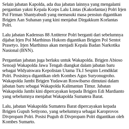
Selain jabatan Kapolda, ada dua jabatan lainnya yang mengalami
pergantian yakni Kepala Korps Lalu Lintas (Kakorlantas) Polri Irjen
Pol Firman Shantyabudi yang memasuki masa pensiun digantikan
Brigjen Aan Suhanan yang kini menjabat Dirgakkum Korlantas
Polri.
Lalu jabatan Kadensus 88 Antiteror Polri berganti dari sebelumnya
dijabat Irjen Pol Marthinus Hukom digantikan Brigjen Pol Sentot
Prasetyo. Irjen Marthinus akan menjadi Kepala Badan Narkotika
Nasional (BNN).
Pergantian jabatan juga berlaku untuk Wakapolda. Brigjen Abioso
Senoaji Wakapolda Jawa Tengah diangkat dalam jabatan baru
sebagai Widyaiswara Kepolisian Utama Tk.I Sespim Lemdiklat
Polri. Posisinya digantikan oleh Kombes Agus Suryonugroho.
Wakapolda Jambi Brigjen Yudawan Roswibarso dimutasi dalam
jabatan baru sebagai Wakapolda Kalimantan Timur. Jabatan
Wakapolda Jambi kini dipercayakan kepada Brigjen Edi Mardianto
yang sebelumnya menjabat Wakapolda Sumatera Barat.
Lalu, jabatan Wakapolda Sumatera Barat dipercayakan kepada
Brigjen Gupuh Setiyono, yang sebelumnya sebagai Karoprovos
Divpropam Polri. Posisi Puguh di Divpropam Polri digantikan oleh
Kombes Sumarto.