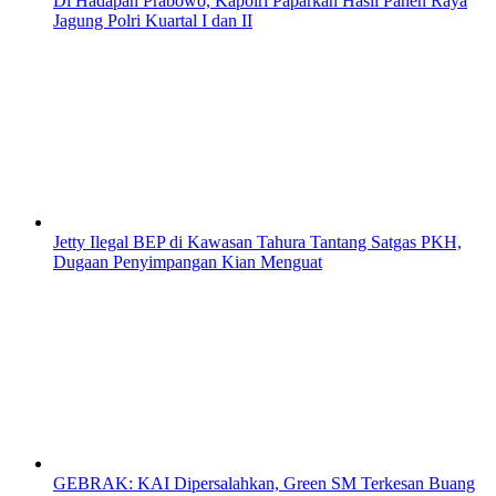
Di Hadapan Prabowo, Kapolri Paparkan Hasil Panen Raya
Jagung Polri Kuartal I dan II
Jetty Ilegal BEP di Kawasan Tahura Tantang Satgas PKH,
Dugaan Penyimpangan Kian Menguat
GEBRAK: KAI Dipersalahkan, Green SM Terkesan Buang