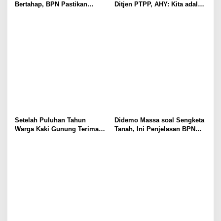
Bertahap, BPN Pastikan
Ditjen PTPP, AHY: Kita adalah
Sertipikat Lama Tetap Sah
Penggawa Pengadaan Tanah!
Setelah Puluhan Tahun
Didemo Massa soal Sengketa
Warga Kaki Gunung Terima
Tanah, Ini Penjelasan BPN
Sertifikat
Kabupaten Bogor I