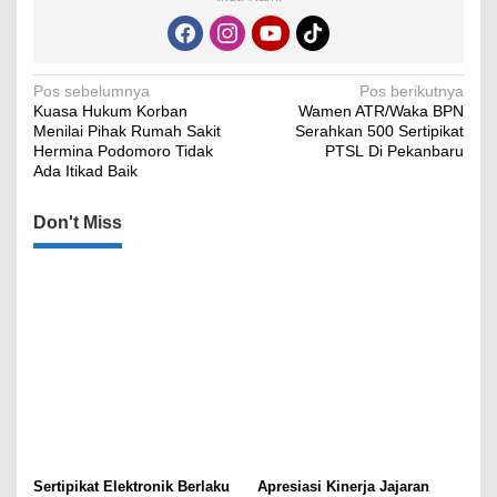
Navigasi
Pos sebelumnya
Pos berikutnya
Kuasa Hukum Korban
Wamen ATR/Waka BPN
pos
Menilai Pihak Rumah Sakit
Serahkan 500 Sertipikat
Hermina Podomoro Tidak
PTSL Di Pekanbaru
Ada Itikad Baik
Don't Miss
Sertipikat Elektronik Berlaku
Apresiasi Kinerja Jajaran