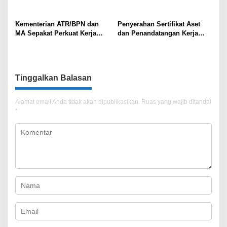
Kementerian ATR/BPN dan
Penyerahan Sertifikat Aset
MA Sepakat Perkuat Kerja
dan Penandatangan Kerja
Sama dalam Sertifikasi Hakim
Sama Antara Kantah Jaksel
untuk Tangani Kasus-kasus
dan Kejari Jaksel
Pertanahan
Tinggalkan Balasan
Alamat email Anda tidak akan dipublikasikan.
Ruas yang wajib ditandai
*