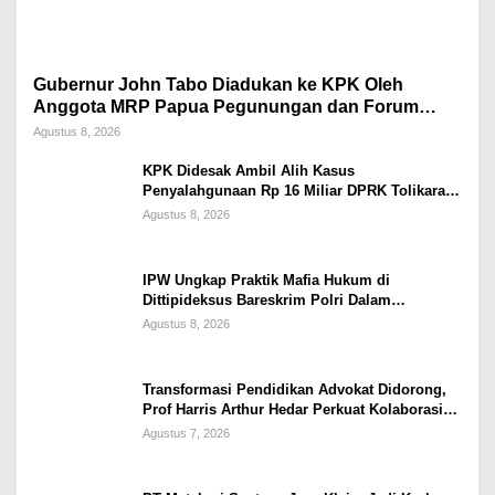
Gubernur John Tabo Diadukan ke KPK Oleh
Anggota MRP Papua Pegunungan dan Forum
Warga Papua
Agustus 8, 2026
KPK Didesak Ambil Alih Kasus
Penyalahgunaan Rp 16 Miliar DPRK Tolikara
Tahun 2017
Agustus 8, 2026
IPW Ungkap Praktik Mafia Hukum di
Dittipideksus Bareskrim Polri Dalam
Penanganan Kasus PT ARA
Agustus 8, 2026
Transformasi Pendidikan Advokat Didorong,
Prof Harris Arthur Hedar Perkuat Kolaborasi
Kampus
Agustus 7, 2026