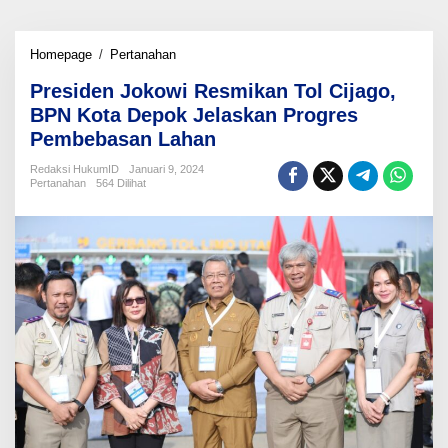
Presiden
Homepage
/
Pertanahan
Jokowi
Presiden Jokowi Resmikan Tol Cijago,
Resmikan
Tol
BPN Kota Depok Jelaskan Progres
Cijago,
Pembebasan Lahan
BPN
Kota
Redaksi HukumID
Januari 9, 2024
Depok
Pertanahan
564 Dilihat
Jelaskan
Progres
Pembebasan
Lahan