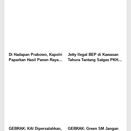
Penguatan Tata Kelola Digital
Di Hadapan Prabowo, Kapolri
Jetty Ilegal BEP di Kawasan
Paparkan Hasil Panen Raya
Tahura Tantang Satgas PKH,
Jagung Polri Kuartal I dan II
Dugaan Penyimpangan Kian
Menguat
GEBRAK: KAI Dipersalahkan,
GEBRAK: Green SM Jangan