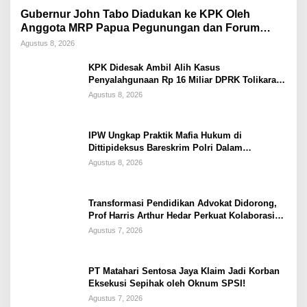
Gubernur John Tabo Diadukan ke KPK Oleh
Anggota MRP Papua Pegunungan dan Forum
Warga Papua
Agustus 8, 2026
KPK Didesak Ambil Alih Kasus
Penyalahgunaan Rp 16 Miliar DPRK Tolikara
Tahun 2017
Agustus 8, 2026
IPW Ungkap Praktik Mafia Hukum di
Dittipideksus Bareskrim Polri Dalam
Penanganan Kasus PT ARA
Agustus 8, 2026
Transformasi Pendidikan Advokat Didorong,
Prof Harris Arthur Hedar Perkuat Kolaborasi
Kampus
Agustus 7, 2026
PT Matahari Sentosa Jaya Klaim Jadi Korban
Eksekusi Sepihak oleh Oknum SPSI!
Agustus 7, 2026