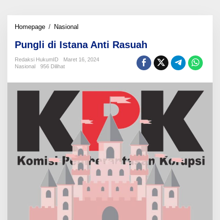
Pungli
Homepage
/
Nasional
di
Pungli di Istana Anti Rasuah
Istana
Anti
Redaksi HukumID
Maret 16, 2024
Rasuah
Nasional
956 Dilihat