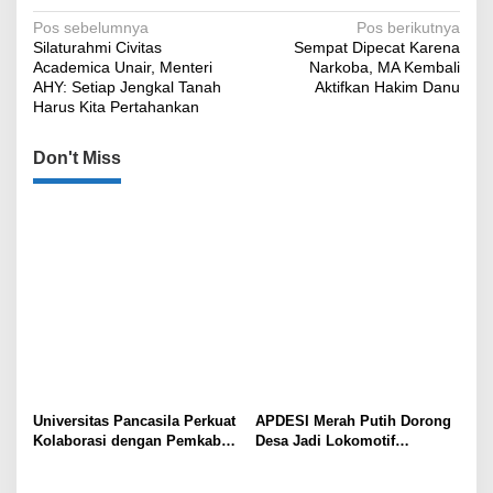
Navigasi
Pos sebelumnya
Pos berikutnya
Silaturahmi Civitas
Sempat Dipecat Karena
pos
Academica Unair, Menteri
Narkoba, MA Kembali
AHY: Setiap Jengkal Tanah
Aktifkan Hakim Danu
Harus Kita Pertahankan
Don't Miss
Universitas Pancasila Perkuat
APDESI Merah Putih Dorong
Kolaborasi dengan Pemkab
Desa Jadi Lokomotif
Sumedang, Dorong
Ekonomi dan Ketahanan
Pengabdian Masyarakat dan
Pangan Nasional