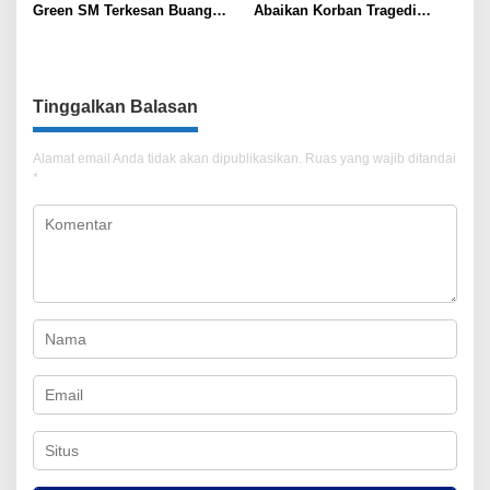
Green SM Terkesan Buang
Abaikan Korban Tragedi
Badan
Kereta di Bekasi!
Tinggalkan Balasan
Alamat email Anda tidak akan dipublikasikan.
Ruas yang wajib ditandai
*