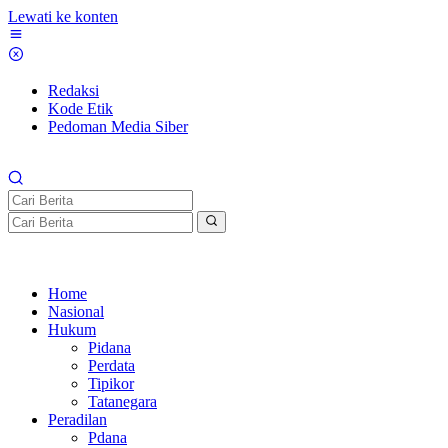
Lewati ke konten
Redaksi
Kode Etik
Pedoman Media Siber
Home
Nasional
Hukum
Pidana
Perdata
Tipikor
Tatanegara
Peradilan
Pdana