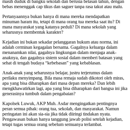
masih duduk di bangku sekolah dan berusia belasan tahun, dengan
bebas menenggak cap tikus dan saguer tanpa rasa takut atau malu.
Pertanyaannya bukan hanya di mana mereka mendapatkan
minuman haram itu, tetapi di mana orang tua mereka saat itu? Di
mana masyarakat yang katanya peduli? Di mana sekolah yang
seharusnya membentuk karakter?
Kejadian ini bukan sekadar pelanggaran hukum atau norma, ini
adalah cerminan kegagalan bersama. Gagalnya keluarga dalam
menanamkan nilai, gagalnya lingkungan dalam menjaga anak-
anaknya, dan gagalnya sistem sosial dalam memberi batasan yang
sehat di tengah budaya “kebebasan” yang kebablasan.
Anak-anak yang seharusnya belajar, justru terjerumus dalam
perilaku menyimpang. Bila masa remaja sudah dikotori oleh miras,
apa yang bisa diharapkan dari masa depan mereka? Dan lebih
mengkhawatirkan lagi, apa yang bisa diharapkan dari bangsa ini jika
generasinya tumbuh dalam pengabaian?
Kapolsek Luwuk, AKP Muh. Asdar mengingatkan pentingnya
peran semua pihak: orang tua, sekolah, dan masyarakat. Namun
peringatan ini akan sia-sia jika tidak diiringi tindakan nyata.
Pengawasan bukan hanya tanggung jawab polisi setelah kejadian,
tetapi tugas semua orang sebelum semuanya terlambat.