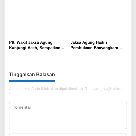
Plt. Wakil Jaksa Agung
Jaksa Agung Hadiri
Kunjungi Aceh, Sempatkan
Pembukaan Bhayangkara
Silaturahmi ke Pesantren
Sports Day 2025, Wujud
Darul Quran
Sinergitas Antar Aparat
Penegak Hukum
Tinggalkan Balasan
Alamat email Anda tidak akan dipublikasikan.
Ruas yang wajib ditandai
*