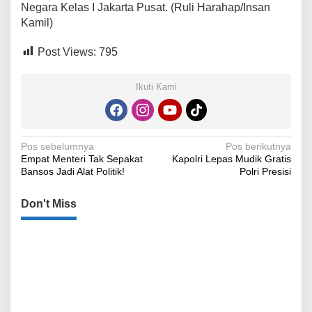
Negara Kelas I Jakarta Pusat. (Ruli Harahap/Insan
Kamil)
Post Views:
795
Ikuti Kami
Navigasi
Pos sebelumnya
Pos berikutnya
Empat Menteri Tak Sepakat
Kapolri Lepas Mudik Gratis
pos
Bansos Jadi Alat Politik!
Polri Presisi
Don't Miss