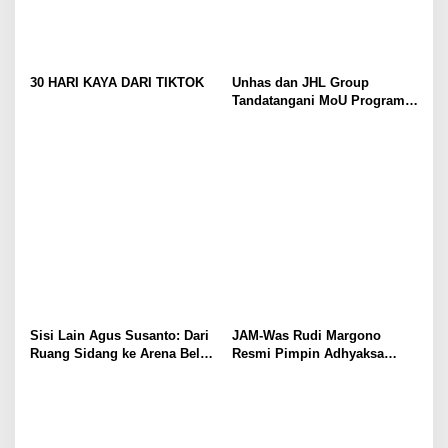
30 HARI KAYA DARI TIKTOK
Unhas dan JHL Group
Tandatangani MoU Program
1.000 Beasiswa Sarjana
Pertanian
Sisi Lain Agus Susanto: Dari
JAM-Was Rudi Margono
Ruang Sidang ke Arena Bela
Resmi Pimpin Adhyaksa
Diri!!!!
Tennis Club Periode 2025–
2028