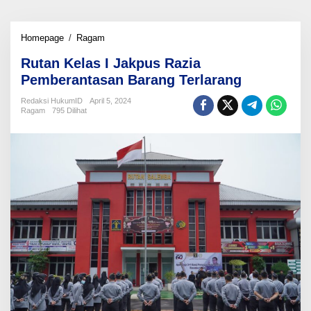
Rutan
Homepage
/
Ragam
Kelas
Rutan Kelas I Jakpus Razia
I
Jakpus
Pemberantasan Barang Terlarang
Razia
Pemberantasan
Redaksi HukumID
April 5, 2024
Ragam
795 Dilihat
Barang
Terlarang