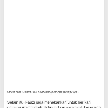
Karutan Kelas I Jakarta Pusat Fauzi Harahap bertugas pemimpin apel
Selain itu, Fauzi juga menekankan untuk berikan
pelayanan yang terbaik kepada masyarakat dan warga