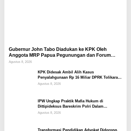
Gubernur John Tabo Diadukan ke KPK Oleh
Anggota MRP Papua Pegunungan dan Forum
Warga Papua
Agustus 8, 2026
KPK Didesak Ambil Alih Kasus
Penyalahgunaan Rp 16 Miliar DPRK Tolikara
Tahun 2017
Agustus 8, 2026
IPW Ungkap Praktik Mafia Hukum di
Dittipideksus Bareskrim Polri Dalam
Penanganan Kasus PT ARA
Agustus 8, 2026
Transformasi Pendidikan Advokat Didorong,