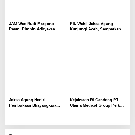
JAM-Was Rudi Margono
Plt. Wakil Jaksa Agung
Resmi Pimpin Adhyaksa
Kunjungi Aceh, Sempatkan
Tennis Club Periode 2025–
Silaturahmi ke Pesantren
2028
Darul Quran
Jaksa Agung Hadiri
Kejaksaan RI Gandeng PT
Pembukaan Bhayangkara
Utama Medical Group Perkuat
Sports Day 2025, Wujud
Layanan Kesehatan Yustisial
Sinergitas Antar Aparat
Penegak Hukum