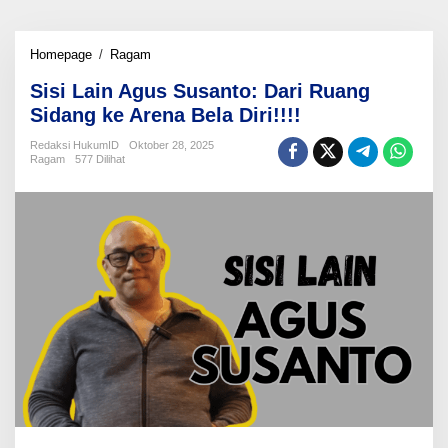
Sisi
Homepage
/
Ragam
Lain
Sisi Lain Agus Susanto: Dari Ruang
Agus
Susanto:
Sidang ke Arena Bela Diri!!!!
Dari
Ruang
Redaksi HukumID
Oktober 28, 2025
Ragam
577 Dilihat
Sidang
ke
Arena
Bela
Diri!!!!