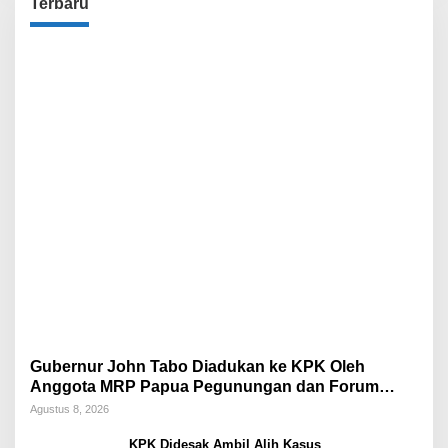
Terbaru
Gubernur John Tabo Diadukan ke KPK Oleh
Anggota MRP Papua Pegunungan dan Forum
Warga Papua
Agustus 8, 2026
KPK Didesak Ambil Alih Kasus