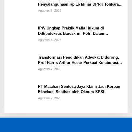
Penyalahgunaan Rp 16 Miliar DPRK Tolikara
Tahun 2017
Agustus 8, 2026
IPW Ungkap Praktik Mafia Hukum di
Dittipideksus Bareskrim Polri Dalam
Penanganan Kasus PT ARA
Agustus 8, 2026
Transformasi Pendidikan Advokat Didorong,
Prof Harris Arthur Hedar Perkuat Kolaborasi
Kampus
Agustus 7, 2026
PT Matahari Sentosa Jaya Klaim Jadi Korban
Eksekusi Sepihak oleh Oknum SPSI!
Agustus 7, 2026