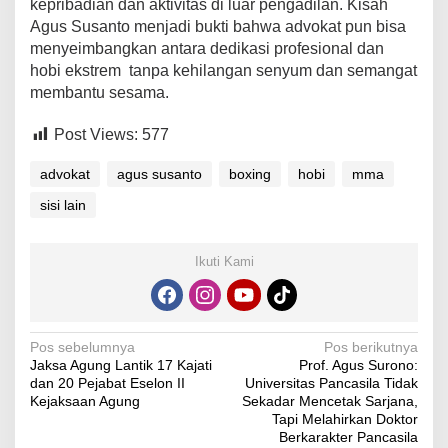
kepribadian dan aktivitas di luar pengadilan. Kisah
Agus Susanto menjadi bukti bahwa advokat pun bisa
menyeimbangkan antara dedikasi profesional dan
hobi ekstrem tanpa kehilangan senyum dan semangat
membantu sesama.
Post Views:
577
advokat
agus susanto
boxing
hobi
mma
sisi lain
Ikuti Kami
Navigasi
Pos sebelumnya
Pos berikutnya
Jaksa Agung Lantik 17 Kajati
Prof. Agus Surono:
pos
dan 20 Pejabat Eselon II
Universitas Pancasila Tidak
Kejaksaan Agung
Sekadar Mencetak Sarjana,
Tapi Melahirkan Doktor
Berkarakter Pancasila