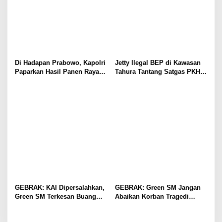
Di Hadapan Prabowo, Kapolri
Jetty Ilegal BEP di Kawasan
Paparkan Hasil Panen Raya
Tahura Tantang Satgas PKH,
Jagung Polri Kuartal I dan II
Dugaan Penyimpangan Kian
Menguat
GEBRAK: KAI Dipersalahkan,
GEBRAK: Green SM Jangan
Green SM Terkesan Buang
Abaikan Korban Tragedi
Badan
Kereta di Bekasi!