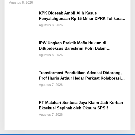
Warga Papua
Agustus 8, 2026
KPK Didesak Ambil Alih Kasus
Penyalahgunaan Rp 16 Miliar DPRK Tolikara
Tahun 2017
Agustus 8, 2026
IPW Ungkap Praktik Mafia Hukum di
Dittipideksus Bareskrim Polri Dalam
Penanganan Kasus PT ARA
Agustus 8, 2026
Transformasi Pendidikan Advokat Didorong,
Prof Harris Arthur Hedar Perkuat Kolaborasi
Kampus
Agustus 7, 2026
PT Matahari Sentosa Jaya Klaim Jadi Korban
Eksekusi Sepihak oleh Oknum SPSI!
Agustus 7, 2026