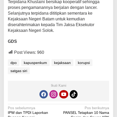
Terpidana Khuslaini bersikap kooperatif sehingga
proses pengamanannya berjalan dengan lancer.
Selanjutnya terpidana dititipkan sementara ke
Kejaksaan Negeri Batam untuk kemudian
diserahterimakan kepada Tim Jaksa Eksekutor
Kejaksaan Negeri Solok.
GDS
Post Views:
960
dpo
kapuspenkum
kejaksaan
korupsi
satgas siri
Ikuti Kami
Navigasi
Pos sebelumnya
Pos berikutnya
IPW dan TPDI Laporkan
PANSEL Tetapkan 10 Nama
pos