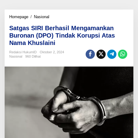
Satgas
Homepage
/
Nasional
SIRI
Satgas SIRI Berhasil Mengamankan
Berhasil
Mengamankan
Buronan (DPO) Tindak Korupsi Atas
Buronan
Nama Khuslaini
(DPO)
Tindak
Redaksi HukumID
Oktober 2, 2024
Korupsi
Nasional
960 Dilihat
Atas
Nama
Khuslaini