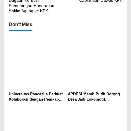
Dugaan Korupsi
Capim dan Cawas KPK
Pemotongan Honorarium
Hakim Agung ke KPK
Don't Miss
Universitas Pancasila Perkuat
APDESI Merah Putih Dorong
Kolaborasi dengan Pemkab
Desa Jadi Lokomotif
Sumedang, Dorong
Ekonomi dan Ketahanan
Pengabdian Masyarakat dan
Pangan Nasional
Penguatan Tata Kelola Digital