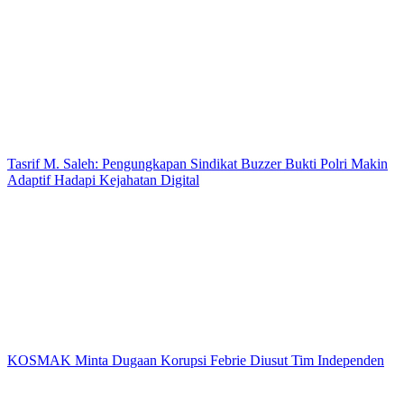
Tasrif M. Saleh: Pengungkapan Sindikat Buzzer Bukti Polri Makin
Adaptif Hadapi Kejahatan Digital
KOSMAK Minta Dugaan Korupsi Febrie Diusut Tim Independen