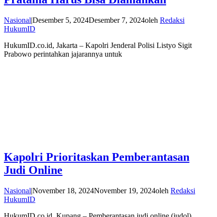
Nasional
|
Desember 5, 2024
Desember 7, 2024
oleh
Redaksi
HukumID
HukumID.co.id, Jakarta – Kapolri Jenderal Polisi Listyo Sigit
Prabowo perintahkan jajarannya untuk
Kapolri Prioritaskan Pemberantasan
Judi Online
Nasional
|
November 18, 2024
November 19, 2024
oleh
Redaksi
HukumID
HukumID.co.id, Kupang – Pemberantasan judi online (judol)