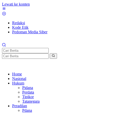
Lewati ke konten
Redaksi
Kode Etik
Pedoman Media Siber
Home
Nasional
Hukum
Pidana
Perdata
Tipikor
Tatanegara
Peradilan
Pdana