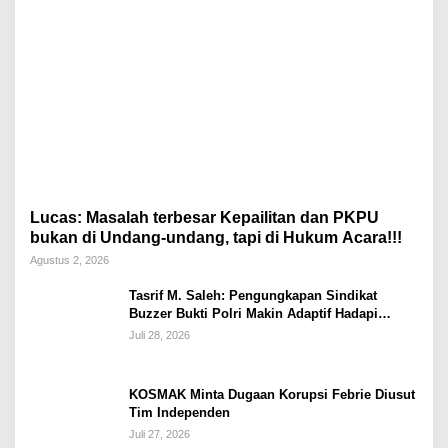
Lucas: Masalah terbesar Kepailitan dan PKPU
bukan di Undang-undang, tapi di Hukum Acara!!!
Agustus 2, 2026
Tasrif M. Saleh: Pengungkapan Sindikat
Buzzer Bukti Polri Makin Adaptif Hadapi
Kejahatan Digital
Juli 28, 2026
KOSMAK Minta Dugaan Korupsi Febrie Diusut
Tim Independen
Juli 27, 2026