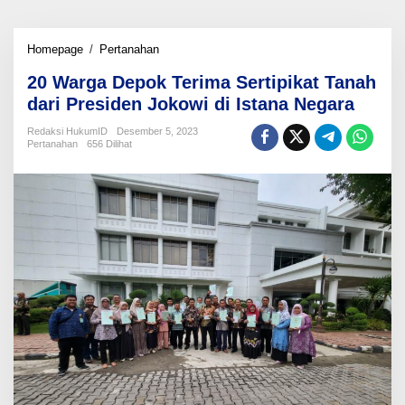
20
Homepage
/
Pertanahan
Warga
20 Warga Depok Terima Sertipikat Tanah
Depok
Terima
dari Presiden Jokowi di Istana Negara
Sertipikat
Tanah
Redaksi HukumID
Desember 5, 2023
Pertanahan
656 Dilihat
dari
Presiden
Jokowi
di
Istana
Negara