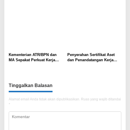
Kementerian ATR/BPN dan
Penyerahan Sertifikat Aset
MA Sepakat Perkuat Kerja
dan Penandatangan Kerja
Sama dalam Sertifikasi Hakim
Sama Antara Kantah Jaksel
untuk Tangani Kasus-kasus
dan Kejari Jaksel
Pertanahan
Tinggalkan Balasan
Alamat email Anda tidak akan dipublikasikan.
Ruas yang wajib ditandai
*