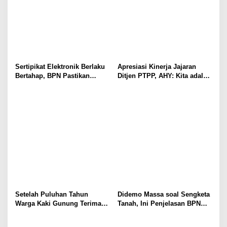
Sertipikat Elektronik Berlaku
Apresiasi Kinerja Jajaran
Bertahap, BPN Pastikan
Ditjen PTPP, AHY: Kita adalah
Sertipikat Lama Tetap Sah
Penggawa Pengadaan Tanah!
Setelah Puluhan Tahun
Didemo Massa soal Sengketa
Warga Kaki Gunung Terima
Tanah, Ini Penjelasan BPN
Sertifikat
Kabupaten Bogor I