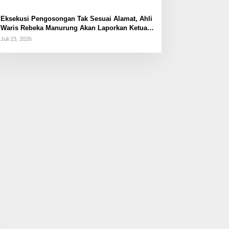
Eksekusi Pengosongan Tak Sesuai Alamat, Ahli
Waris Rebeka Manurung Akan Laporkan Ketua
PN Jaktim
Juli 23, 2026