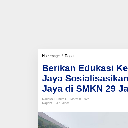
Berikan
Homepage
/
Ragam
Edukasi
Berikan Edukasi Ke
Kepada
Pelajar,
Jaya Sosialisasika
Polda
Metro
Jaya di SMKN 29 Ja
Jaya
Sosialisasikan
Operasi
Redaksi HukumID
Maret 8, 2024
Keselamatan
Ragam
517 Dilihat
Jaya
di
SMKN
29
Jakarta