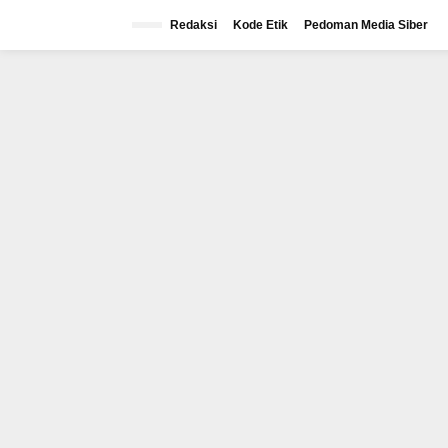
Lewati
ke
Redaksi
Kode Etik
Pedoman Media Siber
konten