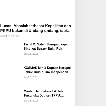
Lucas: Masalah terbesar Kepailitan dan
PKPU bukan di Undang-undang, tapi di
Hukum Acara!!!
Agustus 2, 2026
Tasrif M. Saleh: Pengungkapan
Sindikat Buzzer Bukti Polri
Makin Adaptif Hadapi Kejahatan
Juli 28, 2026
Digital
KOSMAK Minta Dugaan Korupsi
Febrie Diusut Tim Independen
Juli 27, 2026
Mantan Jampidsus FA Jadi
Tersangka Dugaan TPPU,
Ditahan di Rutan KPK
Juli 25, 2026