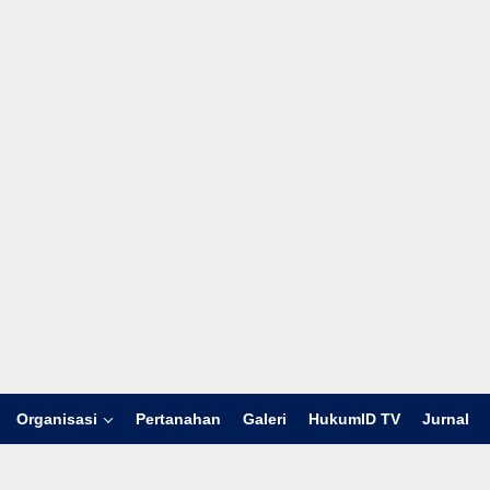
Organisasi
Pertanahan
Galeri
HukumID TV
Jurnal