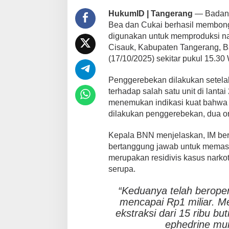
HukumID | Tangerang
— Badan N
Bea dan Cukai berhasil membongk
digunakan untuk memproduksi na
Cisauk, Kabupaten Tangerang, B
(17/10/2025) sekitar pukul 15.30
Penggerebekan dilakukan setela
terhadap salah satu unit di lanta
menemukan indikasi kuat bahwa un
dilakukan penggerebekan, dua or
Kepala BNN menjelaskan, IM berp
bertanggung jawab untuk memasa
merupakan residivis kasus narko
serupa.
“Keduanya telah berope
mencapai Rp1 miliar. M
ekstraksi dari 15 ribu b
ephedrine mur