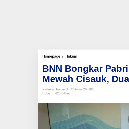
BNN
Homepage
/
Hukum
Bongkar
BNN Bongkar Pabri
Pabrik
Sabu
Mewah Cisauk, Dua
di
Apartemen
Mewah
Redaksi HukumID
Oktober 20, 2025
Cisauk,
Hukum
620 Dilihat
Dua
Residivis
Ditangkap