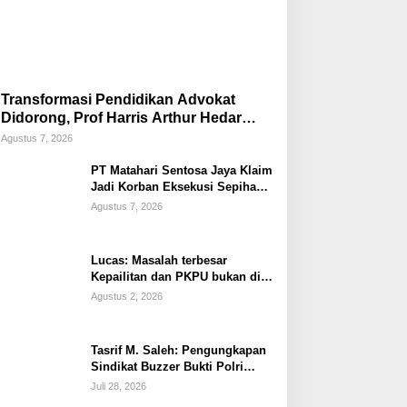
Transformasi Pendidikan Advokat
Didorong, Prof Harris Arthur Hedar
Perkuat Kolaborasi Kampus
Agustus 7, 2026
PT Matahari Sentosa Jaya Klaim
Jadi Korban Eksekusi Sepihak
oleh Oknum SPSI!
Agustus 7, 2026
Lucas: Masalah terbesar
Kepailitan dan PKPU bukan di
Undang-undang, tapi di Hukum
Agustus 2, 2026
Acara!!!
Tasrif M. Saleh: Pengungkapan
Sindikat Buzzer Bukti Polri
Makin Adaptif Hadapi Kejahatan
Juli 28, 2026
Digital