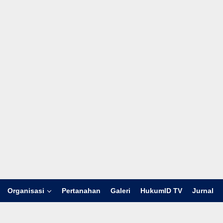
Organisasi
Pertanahan
Galeri
HukumID TV
Jurnal