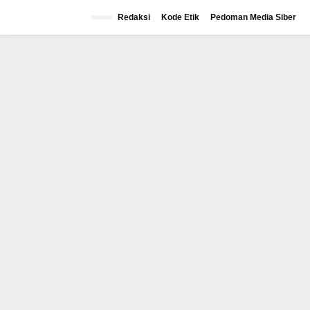
Lewati
ke
Redaksi
Kode Etik
Pedoman Media Siber
konten