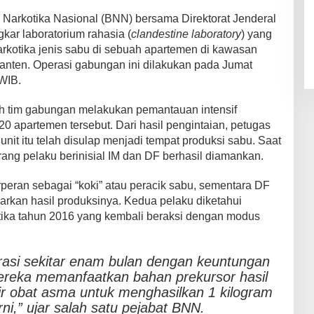
arkotika Nasional (BNN) bersama Direktorat Jenderal
ar laboratorium rahasia (
clandestine laboratory
) yang
rkotika jenis sabu di sebuah apartemen di kawasan
anten. Operasi gabungan ini dilakukan pada Jumat
 WIB.
h tim gabungan melakukan pemantauan intensif
i 20 apartemen tersebut. Dari hasil pengintaian, petugas
it itu telah disulap menjadi tempat produksi sabu. Saat
ang pelaku berinisial IM dan DF berhasil diamankan.
eran sebagai “koki” atau peracik sabu, sementara DF
rkan hasil produksinya. Kedua pelaku diketahui
tika tahun 2016 yang kembali beraksi dengan modus
rasi sekitar enam bulan dengan keuntungan
ereka memanfaatkan bahan prekursor hasil
utir obat asma untuk menghasilkan 1 kilogram
ni,” ujar salah satu pejabat BNN.