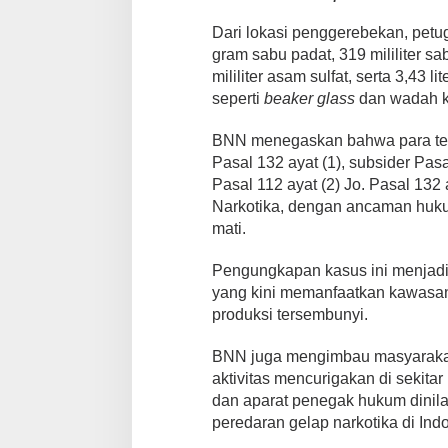
Dari lokasi penggerebekan, petug
gram sabu padat, 319 mililiter sab
mililiter asam sulfat, serta 3,43 
seperti
beaker glass
dan wadah ki
BNN menegaskan bahwa para ters
Pasal 132 ayat (1), subsider Pasa
Pasal 112 ayat (2) Jo. Pasal 13
Narkotika, dengan ancaman huku
mati.
Pengungkapan kasus ini menjadi 
yang kini memanfaatkan kawasan
produksi tersembunyi.
BNN juga mengimbau masyarakat 
aktivitas mencurigakan di sekita
dan aparat penegak hukum dinila
peredaran gelap narkotika di Ind