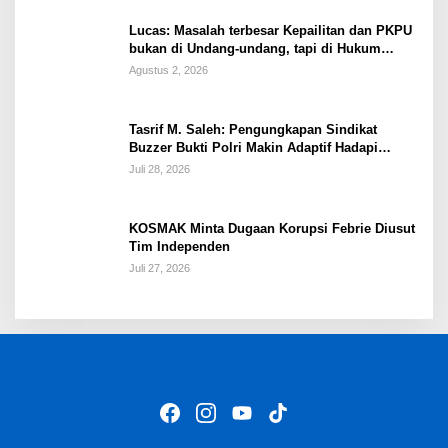
Lucas: Masalah terbesar Kepailitan dan PKPU
bukan di Undang-undang, tapi di Hukum
Acara!!!
Agustus 2, 2026
Tasrif M. Saleh: Pengungkapan Sindikat
Buzzer Bukti Polri Makin Adaptif Hadapi
Kejahatan Digital
Juli 28, 2026
KOSMAK Minta Dugaan Korupsi Febrie Diusut
Tim Independen
Juli 27, 2026