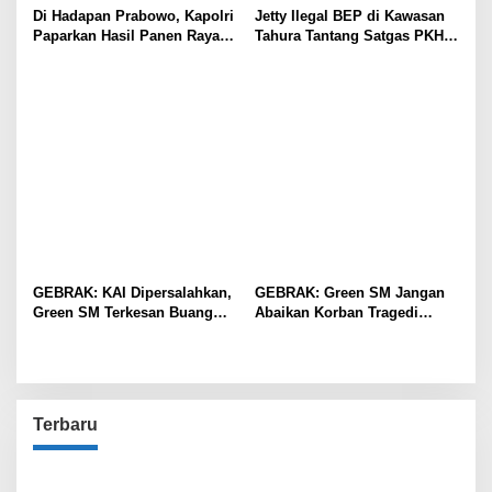
Di Hadapan Prabowo, Kapolri
Jetty Ilegal BEP di Kawasan
Paparkan Hasil Panen Raya
Tahura Tantang Satgas PKH,
Jagung Polri Kuartal I dan II
Dugaan Penyimpangan Kian
Menguat
GEBRAK: KAI Dipersalahkan,
GEBRAK: Green SM Jangan
Green SM Terkesan Buang
Abaikan Korban Tragedi
Badan
Kereta di Bekasi!
Terbaru