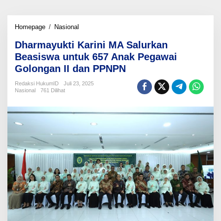
Dharmayukti
Homepage
/
Nasional
Karini
Dharmayukti Karini MA Salurkan
MA
Salurkan
Beasiswa untuk 657 Anak Pegawai
Beasiswa
Golongan II dan PPNPN
untuk
657
Redaksi HukumID
Juli 23, 2025
Anak
Nasional
761 Dilihat
Pegawai
Golongan
II
dan
PPNPN