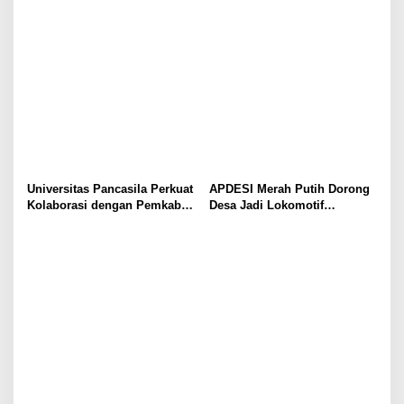
Universitas Pancasila Perkuat
APDESI Merah Putih Dorong
Kolaborasi dengan Pemkab
Desa Jadi Lokomotif
Sumedang, Dorong
Ekonomi dan Ketahanan
Pengabdian Masyarakat dan
Pangan Nasional
Penguatan Tata Kelola Digital