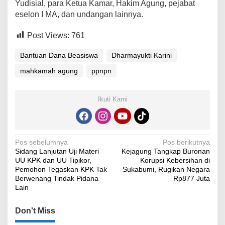
Yudisial, para Ketua Kamar, Hakim Agung, pejabat
eselon I MA, dan undangan lainnya.
Post Views:
761
Bantuan Dana Beasiswa
Dharmayukti Karini
mahkamah agung
ppnpn
Ikuti Kami
Navigasi
Pos sebelumnya
Pos berikutnya
Sidang Lanjutan Uji Materi
Kejagung Tangkap Buronan
pos
UU KPK dan UU Tipikor,
Korupsi Kebersihan di
Pemohon Tegaskan KPK Tak
Sukabumi, Rugikan Negara
Berwenang Tindak Pidana
Rp877 Juta
Lain
Don't Miss