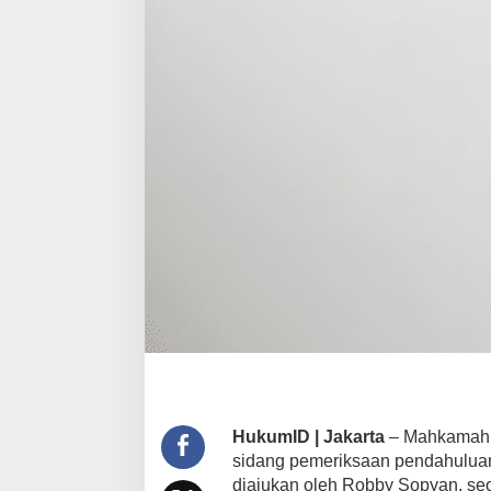
HukumID | Jakarta
– Mahkamah 
sidang pemeriksaan pendahuluan
diajukan oleh Robby Sopyan, s