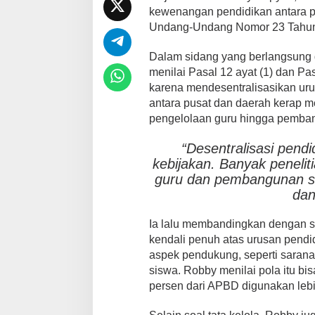
kewenangan pendidikan antara p
Undang-Undang Nomor 23 Tahun
Dalam sidang yang berlangsung d
menilai Pasal 12 ayat (1) dan P
karena mendesentralisasikan ur
antara pusat dan daerah kerap me
pengelolaan guru hingga pembang
“Desentralisasi pend
kebijakan. Banyak peneliti
guru dan pembangunan sek
dan
Ia lalu membandingkan dengan s
kendali penuh atas urusan pend
aspek pendukung, seperti sarana
siswa. Robby menilai pola itu bi
persen dari APBD digunakan lebih