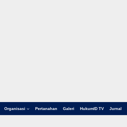
Organisasi
Pertanahan
Galeri
HukumID TV
Jurnal