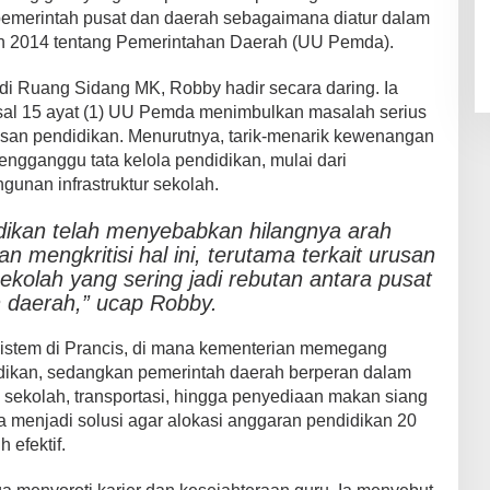
emerintah pusat dan daerah sebagaimana diatur dalam
 2014 tentang Pemerintahan Daerah (UU Pemda).
i Ruang Sidang MK, Robby hadir secara daring. Ia
asal 15 ayat (1) UU Pemda menimbulkan masalah serius
usan pendidikan. Menurutnya, tarik-menarik kewenangan
ngganggu tata kelola pendidikan, mulai dari
unan infrastruktur sekolah.
idikan telah menyebabkan hilangnya arah
an mengkritisi hal ini, terutama terkait urusan
olah yang sering jadi rebutan antara pusat
 daerah,” ucap Robby.
istem di Prancis, di mana kementerian memegang
idikan, sedangkan pemerintah daerah berperan dalam
 sekolah, transportasi, hingga penyediaan makan siang
sa menjadi solusi agar alokasi anggaran pendidikan 20
 efektif.