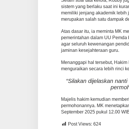
Selain soal tata kelola, Robby j
sistem yang berlaku saat ini ku
memiliki jenjang akademik lebih
merupakan salah satu dampak des
Atas dasar itu, ia meminta MK m
pemerintahan dalam UU Pemda b
agar seluruh kewenangan pendid
jaminan kesejahteraan guru.
Menanggapi hal tersebut, Hakim
menguraikan secara lebih rinci k
“Silakan dijelaskan nant
permoho
Majelis hakim kemudian memberi
permohonannya. MK menetapkan p
September 2025 pukul 12.00 WIB
Post Views:
624