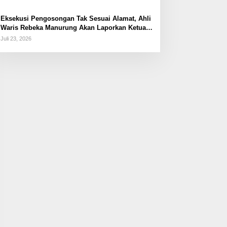
Eksekusi Pengosongan Tak Sesuai Alamat, Ahli
Waris Rebeka Manurung Akan Laporkan Ketua
PN Jaktim
Juli 23, 2026