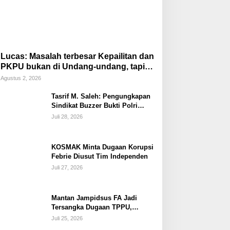
Lucas: Masalah terbesar Kepailitan dan
PKPU bukan di Undang-undang, tapi di
Hukum Acara!!!
Agustus 2, 2026
Tasrif M. Saleh: Pengungkapan
Sindikat Buzzer Bukti Polri
Makin Adaptif Hadapi Kejahatan
Juli 28, 2026
Digital
KOSMAK Minta Dugaan Korupsi
Febrie Diusut Tim Independen
Juli 27, 2026
Mantan Jampidsus FA Jadi
Tersangka Dugaan TPPU,
Ditahan di Rutan KPK
Juli 25, 2026