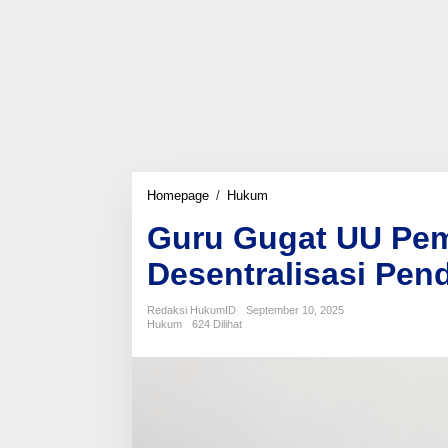
Guru
Homepage
/
Hukum
Gugat
Guru Gugat UU Pem
UU
Pemda
Desentralisasi Pen
ke
MK,
Persoalkan
Redaksi HukumID
September 10, 2025
Desentralisasi
Hukum
624 Dilihat
Pendidikan