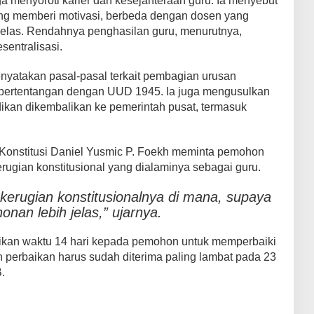
uga menyoroti karier dan kesejahteraan guru. Ia menyebut
rang memberi motivasi, berbeda dengan dosen yang
 jelas. Rendahnya penghasilan guru, menurutnya,
entralisasi.
enyatakan pasal-pasal terkait pembagian urusan
ertentangan dengan UUD 1945. Ia juga mengusulkan
ikan dikembalikan ke pemerintah pusat, termasuk
 Konstitusi Daniel Yusmic P. Foekh meminta pemohon
erugian konstitusional yang dialaminya sebagai guru.
i kerugian konstitusionalnya di mana, supaya
nan lebih jelas,” ujarnya.
kan waktu 14 hari kepada pemohon untuk memperbaiki
erbaikan harus sudah diterima paling lambat pada 23
.