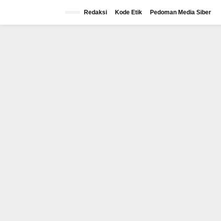
Lewati
ke
Redaksi
Kode Etik
Pedoman Media Siber
konten