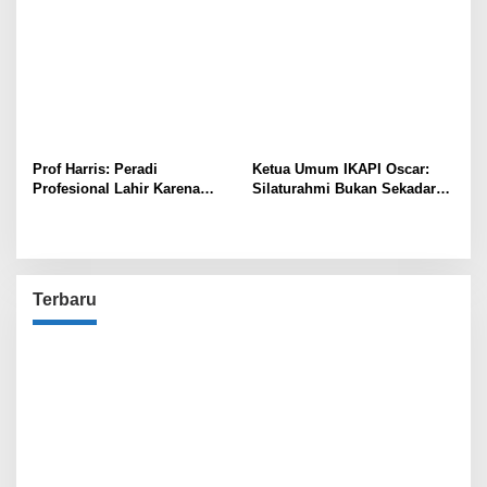
Prof Harris: Peradi
Ketua Umum IKAPI Oscar:
Profesional Lahir Karena
Silaturahmi Bukan Sekadar
Kebutuhan, Bukan Konflik!
Tradisi, Tapi Membawa
Rezeki
Terbaru