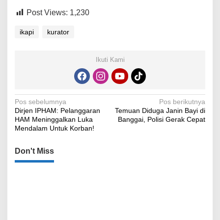
Post Views:
1,230
ikapi
kurator
Ikuti Kami
Navigasi
Pos sebelumnya
Pos berikutnya
Dirjen IPHAM: Pelanggaran
Temuan Diduga Janin Bayi di
pos
HAM Meninggalkan Luka
Banggai, Polisi Gerak Cepat
Mendalam Untuk Korban!
Don't Miss