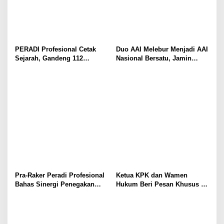
PERADI Profesional Cetak
Duo AAI Melebur Menjadi AAI
Sejarah, Gandeng 112
Nasional Bersatu, Jamin
Kampus dan Kemenag
Ginting Jadi Nahkoda Baru
Perkuat Pendidikan Advokat
Pra-Raker Peradi Profesional
Ketua KPK dan Wamen
Bahas Sinergi Penegakan
Hukum Beri Pesan Khusus di
Hukum dan Penguatan
Pelantikan PERADI
Profesi Advokat
Profesional