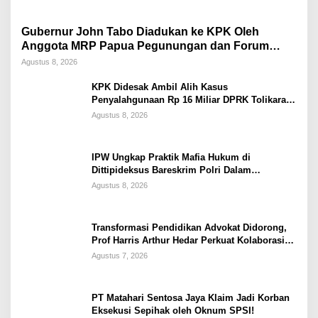
Gubernur John Tabo Diadukan ke KPK Oleh
Anggota MRP Papua Pegunungan dan Forum
Warga Papua
Agustus 8, 2026
KPK Didesak Ambil Alih Kasus
Penyalahgunaan Rp 16 Miliar DPRK Tolikara
Tahun 2017
Agustus 8, 2026
IPW Ungkap Praktik Mafia Hukum di
Dittipideksus Bareskrim Polri Dalam
Penanganan Kasus PT ARA
Agustus 8, 2026
Transformasi Pendidikan Advokat Didorong,
Prof Harris Arthur Hedar Perkuat Kolaborasi
Kampus
Agustus 7, 2026
PT Matahari Sentosa Jaya Klaim Jadi Korban
Eksekusi Sepihak oleh Oknum SPSI!