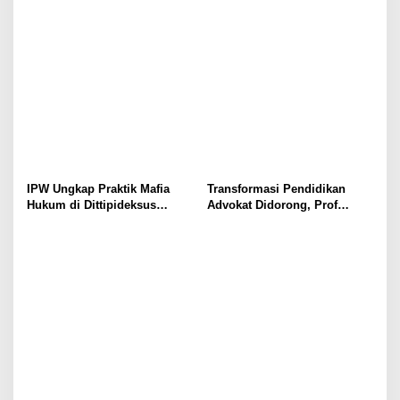
Pegunungan dan Forum
2017
Warga Papua
IPW Ungkap Praktik Mafia
Transformasi Pendidikan
Hukum di Dittipideksus
Advokat Didorong, Prof
Bareskrim Polri Dalam
Harris Arthur Hedar Perkuat
Penanganan Kasus PT ARA
Kolaborasi Kampus