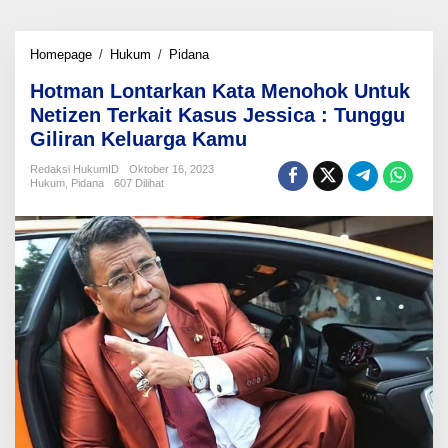
Hotman
Homepage
/
Hukum
/
Pidana
Lontarkan
Hotman Lontarkan Kata Menohok Untuk
Kata
Menohok
Netizen Terkait Kasus Jessica : Tunggu
Untuk
Giliran Keluarga Kamu
Netizen
Terkait
Redaksi HukumID
Oktober 16, 2023
Kasus
Hukum
,
Pidana
607 Dilihat
Jessica
:
Tunggu
Giliran
Keluarga
Kamu