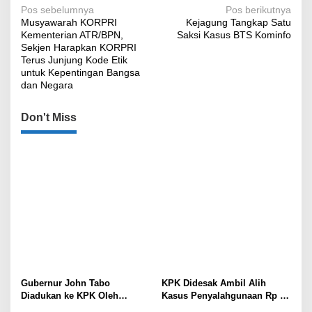
Navigasi
Pos sebelumnya
Pos berikutnya
Musyawarah KORPRI
Kejagung Tangkap Satu
pos
Kementerian ATR/BPN,
Saksi Kasus BTS Kominfo
Sekjen Harapkan KORPRI
Terus Junjung Kode Etik
untuk Kepentingan Bangsa
dan Negara
Don't Miss
Gubernur John Tabo
KPK Didesak Ambil Alih
Diadukan ke KPK Oleh
Kasus Penyalahgunaan Rp 16
Anggota MRP Papua
Miliar DPRK Tolikara Tahun