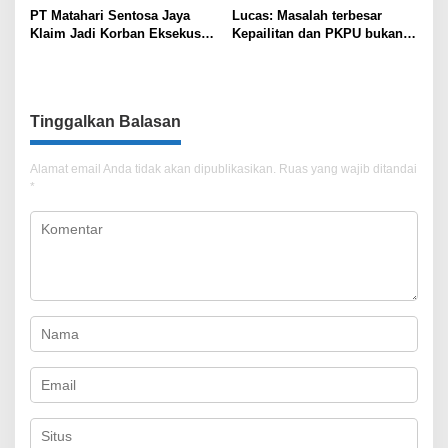
PT Matahari Sentosa Jaya
Lucas: Masalah terbesar
Klaim Jadi Korban Eksekusi
Kepailitan dan PKPU bukan
Sepihak oleh Oknum SPSI!
di Undang-undang, tapi di
Hukum Acara!!!
Tinggalkan Balasan
Alamat email Anda tidak akan dipublikasikan.
Ruas yang wajib ditandai
*