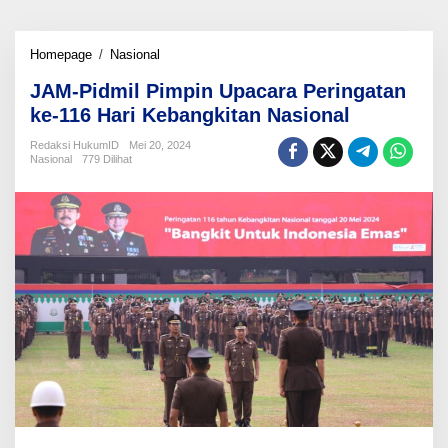
JAM-
Homepage
/
Nasional
Pidmil
JAM-Pidmil Pimpin Upacara Peringatan
Pimpin
Upacara
ke-116 Hari Kebangkitan Nasional
Peringatan
ke-
Redaksi HukumID
Mei 20, 2024
Nasional
779 Dilihat
116
Hari
Kebangkitan
Nasional