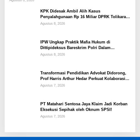
KPK Didesak Ambil Alih Kasus
Penyalahgunaan Rp 16 Miliar DPRK Tolikara
Tahun 2017
Agustus 8, 2026
IPW Ungkap Praktik Mafia Hukum di
Dittipideksus Bareskrim Polri Dalam
Penanganan Kasus PT ARA
Agustus 8, 2026
Transformasi Pendidikan Advokat Didorong,
Prof Harris Arthur Hedar Perkuat Kolaborasi
Kampus
Agustus 7, 2026
PT Matahari Sentosa Jaya Klaim Jadi Korban
Eksekusi Sepihak oleh Oknum SPSI!
Agustus 7, 2026