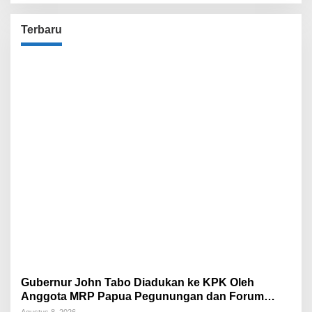
Terbaru
Gubernur John Tabo Diadukan ke KPK Oleh
Anggota MRP Papua Pegunungan dan Forum
Warga Papua
Agustus 8, 2026