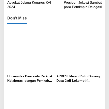
Advokat Jelang Kongres KAI
Presiden Jokowi Sambut
2024
para Pemimpin Delegasi
Don't Miss
Universitas Pancasila Perkuat
APDESI Merah Putih Dorong
Kolaborasi dengan Pemkab
Desa Jadi Lokomotif
Sumedang, Dorong
Ekonomi dan Ketahanan
Pengabdian Masyarakat dan
Pangan Nasional
Penguatan Tata Kelola Digital