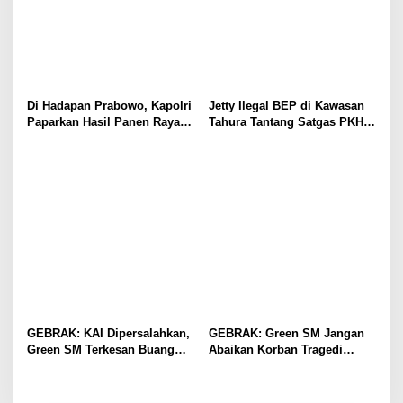
Di Hadapan Prabowo, Kapolri
Jetty Ilegal BEP di Kawasan
Paparkan Hasil Panen Raya
Tahura Tantang Satgas PKH,
Jagung Polri Kuartal I dan II
Dugaan Penyimpangan Kian
Menguat
GEBRAK: KAI Dipersalahkan,
GEBRAK: Green SM Jangan
Green SM Terkesan Buang
Abaikan Korban Tragedi
Badan
Kereta di Bekasi!