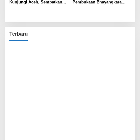
Kunjungi Aceh, Sempatkan
Pembukaan Bhayangkara
Silaturahmi ke Pesantren
Sports Day 2025, Wujud
Darul Quran
Sinergitas Antar Aparat
Penegak Hukum
Terbaru