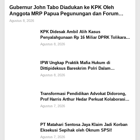
Gubernur John Tabo Diadukan ke KPK Oleh
Anggota MRP Papua Pegunungan dan Forum
Warga Papua
Agustus 8, 2026
KPK Didesak Ambil Alih Kasus
Penyalahgunaan Rp 16 Miliar DPRK Tolikara
Tahun 2017
Agustus 8, 2026
IPW Ungkap Praktik Mafia Hukum di
Dittipideksus Bareskrim Polri Dalam
Penanganan Kasus PT ARA
Agustus 8, 2026
Transformasi Pendidikan Advokat Didorong,
Prof Harris Arthur Hedar Perkuat Kolaborasi
Kampus
Agustus 7, 2026
PT Matahari Sentosa Jaya Klaim Jadi Korban
Eksekusi Sepihak oleh Oknum SPSI!
Agustus 7, 2026