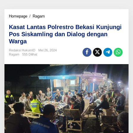
Kasat
Homepage
/
Ragam
Lantas
Kasat Lantas Polrestro Bekasi Kunjungi
Polrestro
Bekasi
Pos Siskamling dan Dialog dengan
Kunjungi
Warga
Pos
Siskamling
Redaksi HukumID
Mei 26, 2024
dan
Ragam
555 Dilihat
Dialog
dengan
Warga