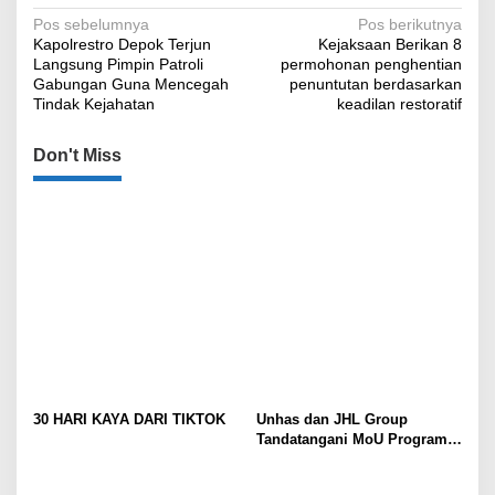
Navigasi
Pos sebelumnya
Pos berikutnya
Kapolrestro Depok Terjun
Kejaksaan Berikan 8
pos
Langsung Pimpin Patroli
permohonan penghentian
Gabungan Guna Mencegah
penuntutan berdasarkan
Tindak Kejahatan
keadilan restoratif
Don't Miss
30 HARI KAYA DARI TIKTOK
Unhas dan JHL Group
Tandatangani MoU Program
1.000 Beasiswa Sarjana
Pertanian