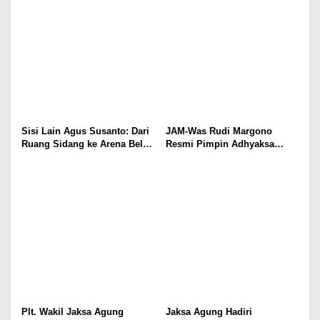
Sisi Lain Agus Susanto: Dari
JAM-Was Rudi Margono
Ruang Sidang ke Arena Bela
Resmi Pimpin Adhyaksa
Diri!!!!
Tennis Club Periode 2025–
2028
Plt. Wakil Jaksa Agung
Jaksa Agung Hadiri