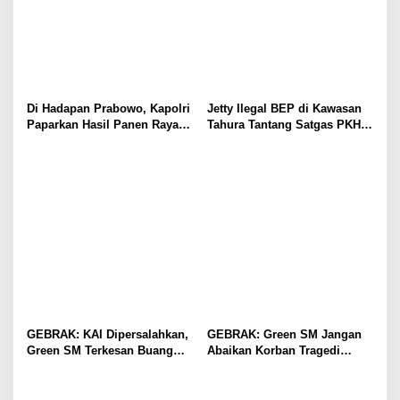
Di Hadapan Prabowo, Kapolri
Jetty Ilegal BEP di Kawasan
Paparkan Hasil Panen Raya
Tahura Tantang Satgas PKH,
Jagung Polri Kuartal I dan II
Dugaan Penyimpangan Kian
Menguat
GEBRAK: KAI Dipersalahkan,
GEBRAK: Green SM Jangan
Green SM Terkesan Buang
Abaikan Korban Tragedi
Badan
Kereta di Bekasi!