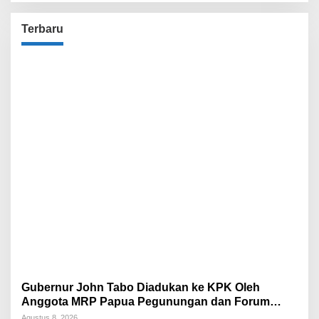
Terbaru
Gubernur John Tabo Diadukan ke KPK Oleh
Anggota MRP Papua Pegunungan dan Forum
Warga Papua
Agustus 8, 2026