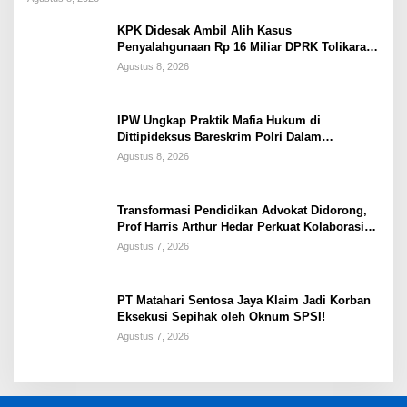
KPK Didesak Ambil Alih Kasus
Penyalahgunaan Rp 16 Miliar DPRK Tolikara
Tahun 2017
Agustus 8, 2026
IPW Ungkap Praktik Mafia Hukum di
Dittipideksus Bareskrim Polri Dalam
Penanganan Kasus PT ARA
Agustus 8, 2026
Transformasi Pendidikan Advokat Didorong,
Prof Harris Arthur Hedar Perkuat Kolaborasi
Kampus
Agustus 7, 2026
PT Matahari Sentosa Jaya Klaim Jadi Korban
Eksekusi Sepihak oleh Oknum SPSI!
Agustus 7, 2026