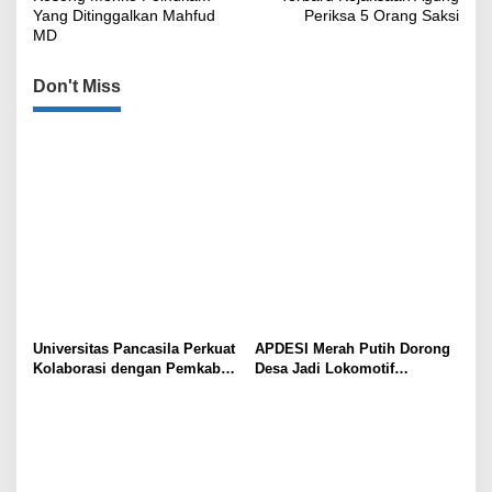
Yang Ditinggalkan Mahfud
Periksa 5 Orang Saksi
MD
Don't Miss
Universitas Pancasila Perkuat
APDESI Merah Putih Dorong
Kolaborasi dengan Pemkab
Desa Jadi Lokomotif
Sumedang, Dorong
Ekonomi dan Ketahanan
Pengabdian Masyarakat dan
Pangan Nasional
Penguatan Tata Kelola Digital