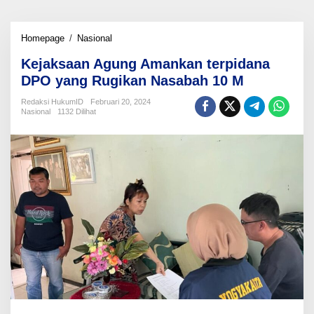
Kejaksaan
Homepage
/
Nasional
Agung
Kejaksaan Agung Amankan terpidana
Amankan
terpidana
DPO yang Rugikan Nasabah 10 M
DPO
yang
Redaksi HukumID
Februari 20, 2024
Nasional
1132 Dilihat
Rugikan
Nasabah
10
M