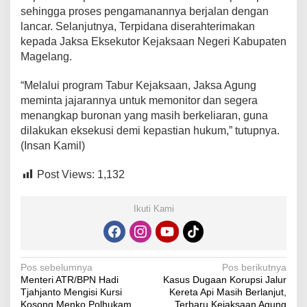
sehingga proses pengamanannya berjalan dengan
lancar. Selanjutnya, Terpidana diserahterimakan
kepada Jaksa Eksekutor Kejaksaan Negeri Kabupaten
Magelang.
“Melalui program Tabur Kejaksaan, Jaksa Agung
meminta jajarannya untuk memonitor dan segera
menangkap buronan yang masih berkeliaran, guna
dilakukan eksekusi demi kepastian hukum,” tutupnya.
(Insan Kamil)
Post Views:
1,132
Ikuti Kami
Navigasi
Pos sebelumnya
Pos berikutnya
Menteri ATR/BPN Hadi
Kasus Dugaan Korupsi Jalur
pos
Tjahjanto Mengisi Kursi
Kereta Api Masih Berlanjut,
Kosong Menko Polhukam
Terbaru Kejaksaan Agung