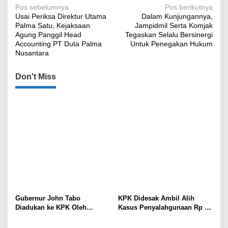
Navigasi
Pos sebelumnya
Pos berikutnya
Usai Periksa Direktur Utama
Dalam Kunjungannya,
pos
Palma Satu, Kejaksaan
Jampidmil Serta Komjak
Agung Panggil Head
Tegaskan Selalu Bersinergi
Accounting PT Duta Palma
Untuk Penegakan Hukum
Nusantara
Don't Miss
Gubernur John Tabo
KPK Didesak Ambil Alih
Diadukan ke KPK Oleh
Kasus Penyalahgunaan Rp 16
Anggota MRP Papua
Miliar DPRK Tolikara Tahun
Pegunungan dan Forum
2017