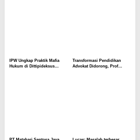
Warga Papua
IPW Ungkap Praktik Mafia
Transformasi Pendidikan
Hukum di Dittipideksus
Advokat Didorong, Prof
Bareskrim Polri Dalam
Harris Arthur Hedar Perkuat
Penanganan Kasus PT ARA
Kolaborasi Kampus
PT Matahari Sentosa Jaya
Lucas: Masalah terbesar