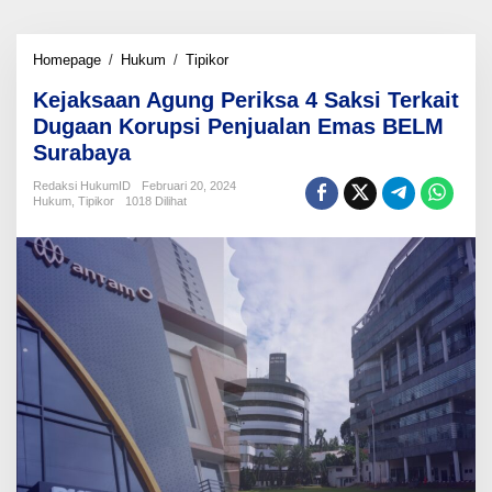
Kejaksaan
Homepage
/
Hukum
/
Tipikor
Agung
Kejaksaan Agung Periksa 4 Saksi Terkait
Periksa
4
Dugaan Korupsi Penjualan Emas BELM
Saksi
Surabaya
Terkait
Dugaan
Redaksi HukumID
Februari 20, 2024
Korupsi
Hukum
,
Tipikor
1018 Dilihat
Penjualan
Emas
BELM
Surabaya