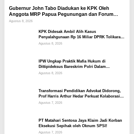
Gubernur John Tabo Diadukan ke KPK Oleh
Anggota MRP Papua Pegunungan dan Forum
Warga Papua
Agustus 8, 2026
KPK Didesak Ambil Alih Kasus
Penyalahgunaan Rp 16 Miliar DPRK Tolikara
Tahun 2017
Agustus 8, 2026
IPW Ungkap Praktik Mafia Hukum di
Dittipideksus Bareskrim Polri Dalam
Penanganan Kasus PT ARA
Agustus 8, 2026
Transformasi Pendidikan Advokat Didorong,
Prof Harris Arthur Hedar Perkuat Kolaborasi
Kampus
Agustus 7, 2026
PT Matahari Sentosa Jaya Klaim Jadi Korban
Eksekusi Sepihak oleh Oknum SPSI!
Agustus 7, 2026