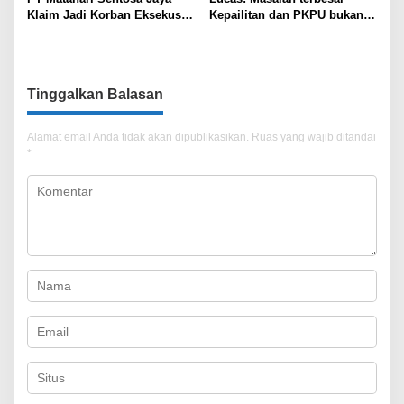
Klaim Jadi Korban Eksekusi
Kepailitan dan PKPU bukan
Sepihak oleh Oknum SPSI!
di Undang-undang, tapi di
Hukum Acara!!!
Tinggalkan Balasan
Alamat email Anda tidak akan dipublikasikan.
Ruas yang wajib ditandai
*