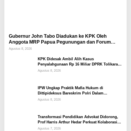
Gubernur John Tabo Diadukan ke KPK Oleh
Anggota MRP Papua Pegunungan dan Forum
Warga Papua
Agustus 8, 2026
KPK Didesak Ambil Alih Kasus
Penyalahgunaan Rp 16 Miliar DPRK Tolikara
Tahun 2017
Agustus 8, 2026
IPW Ungkap Praktik Mafia Hukum di
Dittipideksus Bareskrim Polri Dalam
Penanganan Kasus PT ARA
Agustus 8, 2026
Transformasi Pendidikan Advokat Didorong,
Prof Harris Arthur Hedar Perkuat Kolaborasi
Kampus
Agustus 7, 2026