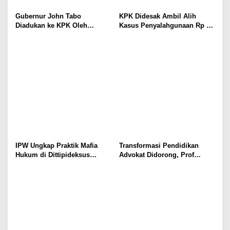
Gubernur John Tabo
KPK Didesak Ambil Alih
Diadukan ke KPK Oleh
Kasus Penyalahgunaan Rp 16
Anggota MRP Papua
Miliar DPRK Tolikara Tahun
Pegunungan dan Forum
2017
Warga Papua
IPW Ungkap Praktik Mafia
Transformasi Pendidikan
Hukum di Dittipideksus
Advokat Didorong, Prof
Bareskrim Polri Dalam
Harris Arthur Hedar Perkuat
Penanganan Kasus PT ARA
Kolaborasi Kampus