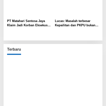
PT Matahari Sentosa Jaya
Lucas: Masalah terbesar
Klaim Jadi Korban Eksekusi
Kepailitan dan PKPU bukan
Sepihak oleh Oknum SPSI!
di Undang-undang, tapi di
Hukum Acara!!!
Terbaru