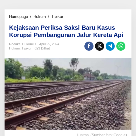
Kejaksaan
Homepage
/
Hukum
/
Tipikor
Periksa
Kejaksaan Periksa Saksi Baru Kasus
Saksi
Baru
Korupsi Pembangunan Jalur Kereta Api
Kasus
Korupsi
Redaksi HukumID
April 25, 2024
Hukum
,
Tipikor
623 Dilihat
Pembangunan
Jalur
Kereta
Api
Ilustrasi (Sumber foto: Google)