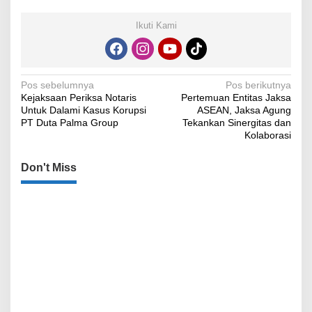
Ikuti Kami
Navigasi
Pos sebelumnya
Pos berikutnya
Kejaksaan Periksa Notaris
Pertemuan Entitas Jaksa
pos
Untuk Dalami Kasus Korupsi
ASEAN, Jaksa Agung
PT Duta Palma Group
Tekankan Sinergitas dan
Kolaborasi
Don't Miss