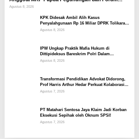
Warga Papua
Agustus 8, 2026
KPK Didesak Ambil Alih Kasus
Penyalahgunaan Rp 16 Miliar DPRK Tolikara
Tahun 2017
Agustus 8, 2026
IPW Ungkap Praktik Mafia Hukum di
Dittipideksus Bareskrim Polri Dalam
Penanganan Kasus PT ARA
Agustus 8, 2026
Transformasi Pendidikan Advokat Didorong,
Prof Harris Arthur Hedar Perkuat Kolaborasi
Kampus
Agustus 7, 2026
PT Matahari Sentosa Jaya Klaim Jadi Korban
Eksekusi Sepihak oleh Oknum SPSI!
Agustus 7, 2026