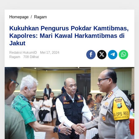
Kukuhkan
Homepage
/
Ragam
Pengurus
Kukuhkan Pengurus Pokdar Kamtibmas,
Pokdar
Kamtibmas,
Kapolres: Mari Kawal Harkamtibmas di
Kapolres:
Jakut
Mari
Kawal
Redaksi HukumID
Mei 17, 2024
Harkamtibmas
Ragam
708 Dilihat
di
Jakut