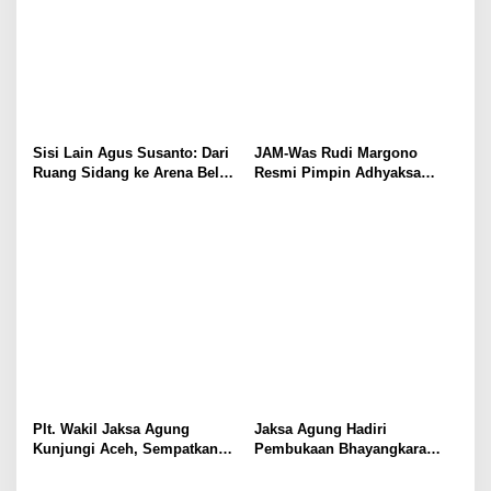
Sisi Lain Agus Susanto: Dari
JAM-Was Rudi Margono
Ruang Sidang ke Arena Bela
Resmi Pimpin Adhyaksa
Diri!!!!
Tennis Club Periode 2025–
2028
Plt. Wakil Jaksa Agung
Jaksa Agung Hadiri
Kunjungi Aceh, Sempatkan
Pembukaan Bhayangkara
Silaturahmi ke Pesantren
Sports Day 2025, Wujud
Darul Quran
Sinergitas Antar Aparat