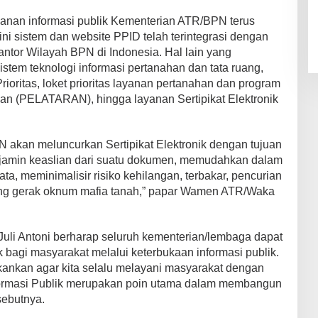
ayanan informasi publik Kementerian ATR/BPN terus
i sistem dan website PPID telah terintegrasi dengan
ntor Wilayah BPN di Indonesia. Hal lain yang
stem teknologi informasi pertanahan dan tata ruang,
oritas, loket prioritas layanan pertanahan dan program
an (PELATARAN), hingga layanan Sertipikat Elektronik
 akan meluncurkan Sertipikat Elektronik dengan tujuan
jamin keaslian dari suatu dokumen, memudahkan dalam
a, meminimalisir risiko kehilangan, terbakar, pencurian
uang gerak oknum mafia tanah,” papar Wamen ATR/Waka
uli Antoni berharap seluruh kementerian/lembaga dapat
 bagi masyarakat melalui keterbukaan informasi publik.
kankan agar kita selalu melayani masyarakat dengan
formasi Publik merupakan poin utama dalam membangun
sebutnya.