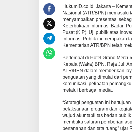
Informatif
HukumID.co.id, Jakarta – Kemen
dan
Nasional (ATR/BPN) memasuki tah
Inovatif
menyampaikan presentasi sebaga
Keterbukaan Informasi Badan Pub
Pusat (KIP). Uji publik atas Ino
Informasi Publik ini merupakan 
Kementerian ATR/BPN telah melal
Bertempat di Hotel Grand Mercur
Kepala (Waka) BPN, Raja Juli An
ATR/BPN dalam memberikan layana
penguatan yang dimulai dari pemb
komunikasi, pelibatan pemangku 
melalui berbagai media.
“Strategi penguatan ini bertujuan
pelaksanaan program dan kegiata
wujud akuntabilitas badan publi
membuka saluran pemberian aspi
pertanahan dan tata ruang” ujar R