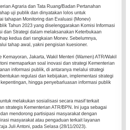
terian Agraria dan Tata Ruang/Badan Pertanahan
ap uji publik dan dinyatakan lolos untuk
i tahapan Monitoring dan Evaluasi (Monev)
lik Tahun 2023 yang diselenggarakan Komisi Informasi
vasi dan Strategi dalam melaksanakan Keterbukaan
tahap kedua dari rangkaian Monev. Sebelumnya,
ui tahap awal, yakni pengisian kuesioner.
e Kemayoran, Jakarta, Wakil Menteri (Wamen) ATR/Wakil
toni memaparkan soal inovasi dan strategi Kementerian
n informasi publik, di antaranya melalui strategi
entukan regulasi dan kebijakan, implementasi strategi
kepentingan, hingga penyebarluasan informasi publik
 untuk melakukan sosialisasi secara masif terkait
n strategis Kementerian ATR/BPN. Ini juga sebagai
k dan mendorong partisipasi masyarakat dengan
rasi masyarakat atau pengaduan terkait layanan
aja Juli Antoni, pada Selasa (28/11/2023).