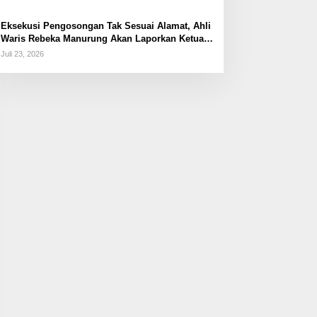
Eksekusi Pengosongan Tak Sesuai Alamat, Ahli
Waris Rebeka Manurung Akan Laporkan Ketua
PN Jaktim
Juli 23, 2026