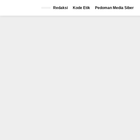
Lewati
ke
Redaksi
Kode Etik
Pedoman Media Siber
konten