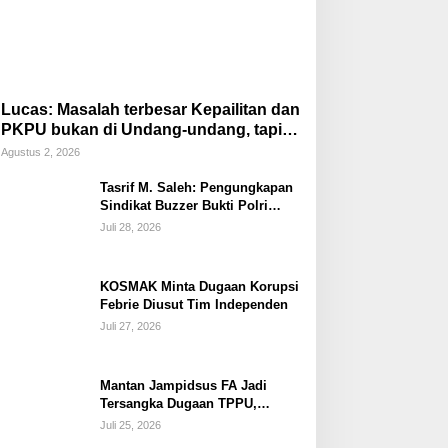
Lucas: Masalah terbesar Kepailitan dan
PKPU bukan di Undang-undang, tapi di
Hukum Acara!!!
Agustus 2, 2026
Tasrif M. Saleh: Pengungkapan
Sindikat Buzzer Bukti Polri
Makin Adaptif Hadapi Kejahatan
Juli 28, 2026
Digital
KOSMAK Minta Dugaan Korupsi
Febrie Diusut Tim Independen
Juli 27, 2026
Mantan Jampidsus FA Jadi
Tersangka Dugaan TPPU,
Ditahan di Rutan KPK
Juli 25, 2026