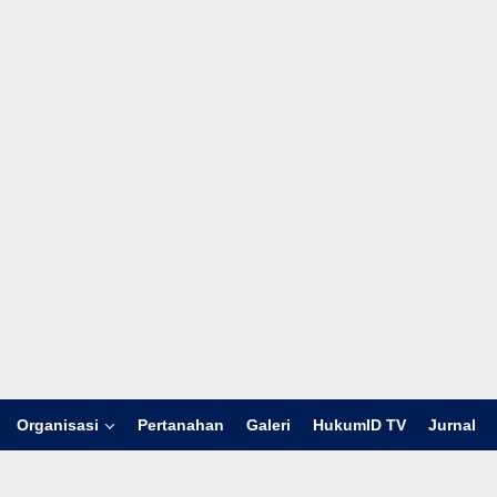
Organisasi
Pertanahan
Galeri
HukumID TV
Jurnal