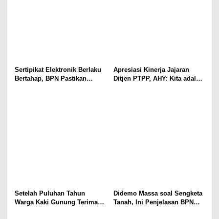
Sertipikat Elektronik Berlaku
Apresiasi Kinerja Jajaran
Bertahap, BPN Pastikan
Ditjen PTPP, AHY: Kita adalah
Sertipikat Lama Tetap Sah
Penggawa Pengadaan Tanah!
Setelah Puluhan Tahun
Didemo Massa soal Sengketa
Warga Kaki Gunung Terima
Tanah, Ini Penjelasan BPN
Sertifikat
Kabupaten Bogor I