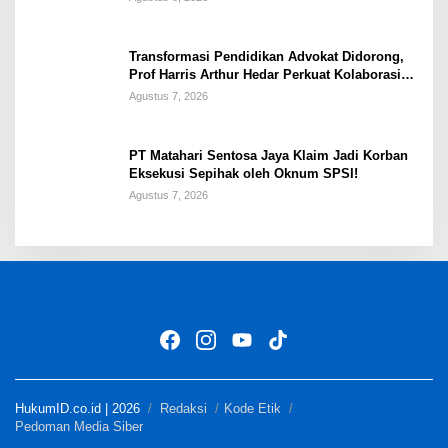
Transformasi Pendidikan Advokat Didorong,
Prof Harris Arthur Hedar Perkuat Kolaborasi
Kampus
Agustus 7, 2026
PT Matahari Sentosa Jaya Klaim Jadi Korban
Eksekusi Sepihak oleh Oknum SPSI!
Agustus 7, 2026
HukumID.co.id | 2026
Redaksi
Kode Etik
Pedoman Media Siber