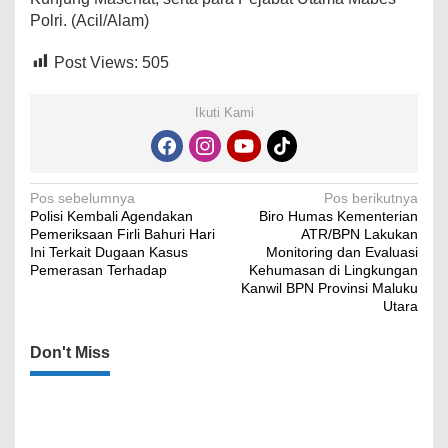
Polri. (Acil/Alam)
Post Views:
505
Ikuti Kami
Navigasi
Pos sebelumnya
Pos berikutnya
Polisi Kembali Agendakan
Biro Humas Kementerian
pos
Pemeriksaan Firli Bahuri Hari
ATR/BPN Lakukan
Ini Terkait Dugaan Kasus
Monitoring dan Evaluasi
Pemerasan Terhadap
Kehumasan di Lingkungan
Kanwil BPN Provinsi Maluku
Utara
Don't Miss