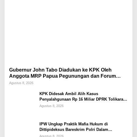
Gubernur John Tabo Diadukan ke KPK Oleh
Anggota MRP Papua Pegunungan dan Forum
Warga Papua
Agustus 8, 2026
KPK Didesak Ambil Alih Kasus
Penyalahgunaan Rp 16 Miliar DPRK Tolikara
Tahun 2017
Agustus 8, 2026
IPW Ungkap Praktik Mafia Hukum di
Dittipideksus Bareskrim Polri Dalam
Penanganan Kasus PT ARA
Agustus 8, 2026