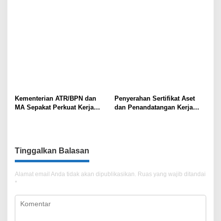
Kementerian ATR/BPN dan
Penyerahan Sertifikat Aset
MA Sepakat Perkuat Kerja
dan Penandatangan Kerja
Sama dalam Sertifikasi Hakim
Sama Antara Kantah Jaksel
untuk Tangani Kasus-kasus
dan Kejari Jaksel
Pertanahan
Tinggalkan Balasan
Alamat email Anda tidak akan dipublikasikan.
Ruas yang wajib ditandai
*