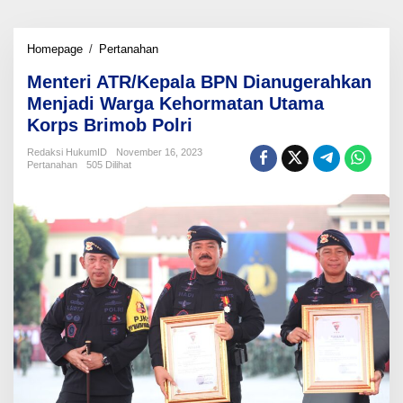
Menteri
Homepage
/
Pertanahan
ATR/Kepala
Menteri ATR/Kepala BPN Dianugerahkan
BPN
Dianugerahkan
Menjadi Warga Kehormatan Utama
Menjadi
Korps Brimob Polri
Warga
Kehormatan
Redaksi HukumID
November 16, 2023
Utama
Pertanahan
505 Dilihat
Korps
Brimob
Polri