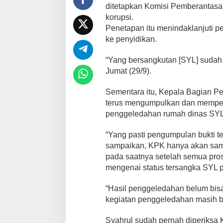
ditetapkan Komisi Pemberantasa
korupsi.
Penetapan itu menindaklanjuti pe
ke penyidikan.
“Yang bersangkutan [SYL] sudah ja
Jumat (29/9).
Sementara itu, Kepala Bagian Pe
terus mengumpulkan dan memperku
penggeledahan rumah dinas SYL y
“Yang pasti pengumpulan bukti 
sampaikan, KPK hanya akan samp
pada saatnya setelah semua prose
mengenai status tersangka SYL pa
“Hasil penggeledahan belum bisa
kegiatan penggeledahan masih be
Syahrul sudah pernah diperiksa KP