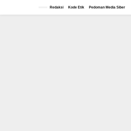
Lewati
ke
Redaksi
Kode Etik
Pedoman Media Siber
konten