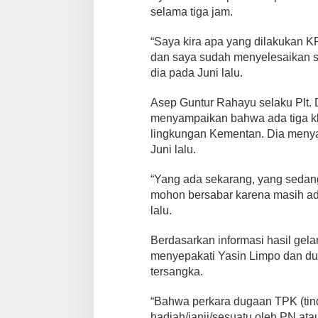
selama tiga jam.
“Saya kira apa yang dilakukan 
dan saya sudah menyelesaikan s
dia pada Juni lalu.
Asep Guntur Rahayu selaku Plt.
menyampaikan bahwa ada tiga kla
lingkungan Kementan. Dia menyam
Juni lalu.
“Yang ada sekarang, yang sedang 
mohon bersabar karena masih ada
lalu.
Berdasarkan informasi hasil gela
menyepakati Yasin Limpo dan du
tersangka.
“Bahwa perkara dugaan TPK (tin
hadiah/janji/sesuatu oleh PN at