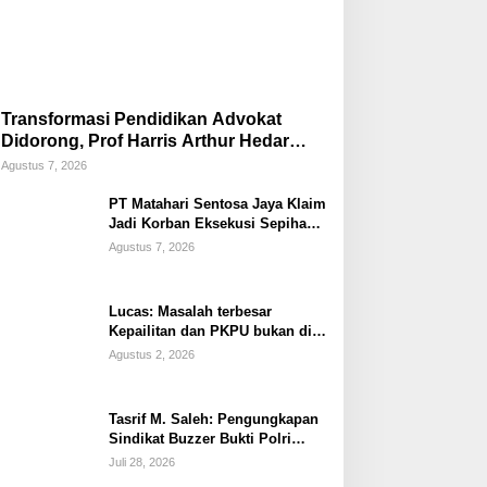
Transformasi Pendidikan Advokat
Didorong, Prof Harris Arthur Hedar
Perkuat Kolaborasi Kampus
Agustus 7, 2026
PT Matahari Sentosa Jaya Klaim
Jadi Korban Eksekusi Sepihak
oleh Oknum SPSI!
Agustus 7, 2026
Lucas: Masalah terbesar
Kepailitan dan PKPU bukan di
Undang-undang, tapi di Hukum
Agustus 2, 2026
Acara!!!
Tasrif M. Saleh: Pengungkapan
Sindikat Buzzer Bukti Polri
Makin Adaptif Hadapi Kejahatan
Juli 28, 2026
Digital