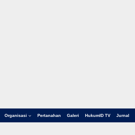
Organisasi
Pertanahan
Galeri
HukumID TV
Jurnal