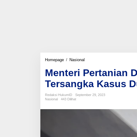
Menteri
Homepage
/
Nasional
Pertanian
Menteri Pertanian 
Dikabarkan
Telah
Tersangka Kasus D
Menjadi
Tersangka
Kasus
Redaksi HukumID
September 29, 2023
Dugaan
Nasional
443 Dilihat
Korupsi
Oleh
KPK