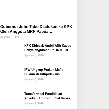
Gubernur John Tabo Diadukan ke KPK
Oleh Anggota MRP Papua
Pegunungan dan Forum Warga Papua
Agustus 8, 2026
KPK Didesak Ambil Alih Kasus
Penyalahgunaan Rp 16 Miliar
DPRK Tolikara Tahun 2017
Agustus 8, 2026
IPW Ungkap Praktik Mafia
Hukum di Dittipideksus
Bareskrim Polri Dalam
Agustus 8, 2026
Penanganan Kasus PT ARA
Transformasi Pendidikan
Advokat Didorong, Prof Harris
Arthur Hedar Perkuat Kolaborasi
Agustus 7, 2026
Kampus