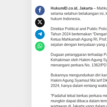
HukumID.co.id, Jakarta
– Mahka
selama setahun belakangan ini, 
hukum Indonesia.
Direktur Political and Public Pol
Tahun 2024 bertemakan “Dengan I
Ketua Mahkamah Agung RI, Prof. 
sejalan dengan kenyataan yang 
Dugaan pelanggaran terhadap Pa
Kehakiman oleh Hakim Agung Sy
menangani perkara No. 1362/PDT
Bukannya mengundurkan diri kare
Hakim Agung Syamsul Ma’arif D
2024, hanya dalam rentang waktu
“Padahal tebal berkas perkara me
mungkin dapat dibaca dalam tempo
wartawan di Jakarta yang dalam