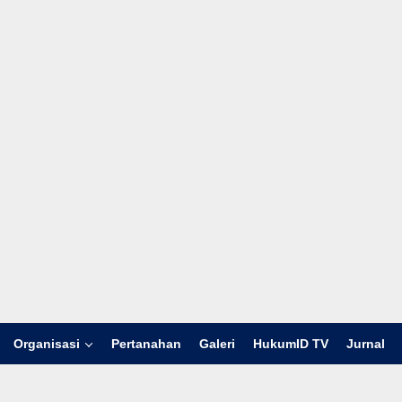
Organisasi
Pertanahan
Galeri
HukumID TV
Jurnal