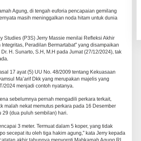
mah Agung, di tengah euforia pencapaian gemilang
ternyata masih meninggalkan noda hitam untuk dunia
icy Studies (P3S) Jerry Massie menilai Refleksi Akhir
ntegritas, Peradilan Bermartabat” yang disampaikan
Dr. H. Sunarto, S.H, M.H pada Jumat (27/12/2024), tak
ada.
sal 17 ayat (5) UU No. 48/2009 tentang Kekuasaan
amsul Ma’arif Dkk yang merupakan majelis yang
/2024 menjadi contoh nyatanya.
na sebelumnya pernah mengadili perkara terkait,
kk malah nekat memutus perkara pada 16 Desember
 29 (dua puluh sembilan) hari.
ncapai 3 meter. Termuat dalam 5 koper, yang tidak
 secepat itu oleh tiga hakim agung,” kata Jerry kepada
 catatan akhir tahunnya menyoroti Mahkamah Agung RI