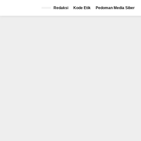
Lewati
ke
Redaksi
Kode Etik
Pedoman Media Siber
konten