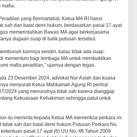
 mafia.
 Peradilan yang Bermartabat, Ketua MA RI harus
ak sah dan batal demi hukum, berdasarkan pasal 17 ayat
ligus memerintahkan Bawas MA agar berkerjasama
nya dugaan suap di balik putusan tersebut.
mbunuh karirnya sendiri, kalau tidak ada suap.
jadi momentum bagi lembaga MA untuk membuktikan
mi mafia peradilan,” ujarnya dengan tegas.
ada 23 Desember 2024, advokat Nur Asiah dan kuasa
nnya menyurati Ketua Mahkamah Agung RI perihal
T/2024 yang menurutnya tidak sah karena dianggap
entang Kekuasaan Kehakiman sehingga patut untuk
on itu meminta kepada Ketua MA memeriksa perkara ini
 tidak sah dan batal demi hukum Putusan Perkara No.
etentuan pasal 17 ayat (6) UU No. 48 Tahun 2009