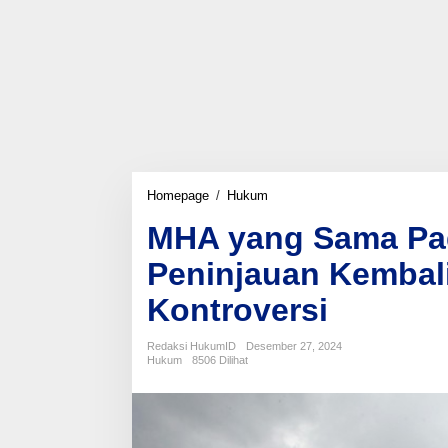
MHA
Homepage
/
Hukum
yang
MHA yang Sama Pad
Sama
Pada
Peninjauan Kemba
Tingkat
Kasasi
Kontroversi
dan
Peninjauan
Kembali
Redaksi HukumID
Desember 27, 2024
Mengundang
Hukum
8506 Dilihat
Kontroversi