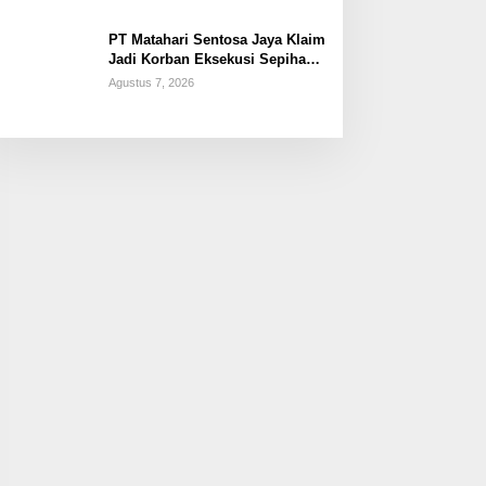
PT Matahari Sentosa Jaya Klaim
Jadi Korban Eksekusi Sepihak
oleh Oknum SPSI!
Agustus 7, 2026