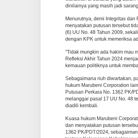
dinilainya yang masih jadi sarang
Menurutnya, demi Integritas dan
menyatakan putusan tersebut tid
(6) UU No. 48 Tahun 2009, seka
dengan KPK untuk memeriksa ada
“Tidak mungkin ada hakim mau me
Refleksi Akhir Tahun 2024 men
kemauan politiknya untuk membas
Sebagaimana riuh diwartakan, p
hukum Marubeni Corporation lai
Putusan Perkara No. 1362 PK/PD
melanggar pasal 17 UU No. 48 t
diadili kembali.
Kuasa hukum Marubeni Corporati
dan menyatakan putusan tersebut
1362 PK/PDT/2024, sebagaiman k