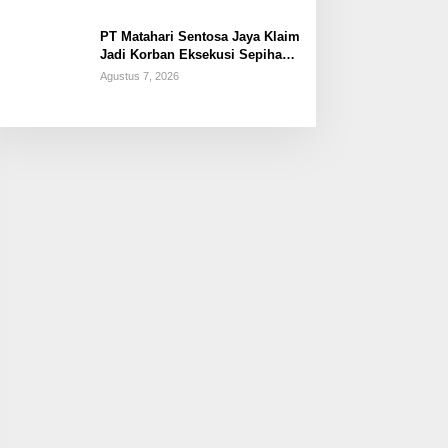
PT Matahari Sentosa Jaya Klaim
Jadi Korban Eksekusi Sepihak
oleh Oknum SPSI!
Agustus 7, 2026