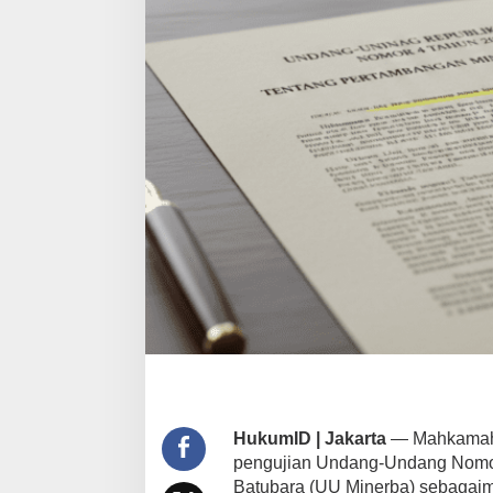
HukumID | Jakarta
— Mahkamah K
pengujian Undang-Undang Nomor
Batubara (UU Minerba) sebagai