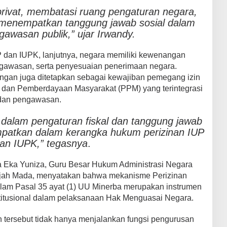
 privat, membatasi ruang pengaturan negara,
menempatkan tanggung jawab sosial dalam
gawasan publik,” ujar Irwandy.
 dan IUPK, lanjutnya, negara memiliki kewenangan
gawasan, serta penyesuaian penerimaan negara.
ngan juga ditetapkan sebagai kewajiban pemegang izin
dan Pemberdayaan Masyarakat (PPM) yang terintegrasi
 dan pengawasan.
dalam pengaturan fiskal dan tanggung jawab
mpatkan dalam kerangka hukum perizinan IUP
an IUPK,” tegasnya
.
da Eka Yuniza, Guru Besar Hukum Administrasi Negara
djah Mada, menyatakan bahwa mekanisme Perizinan
lam Pasal 35 ayat (1) UU Minerba merupakan instrumen
titusional dalam pelaksanaan Hak Menguasai Negara.
n tersebut tidak hanya menjalankan fungsi pengurusan