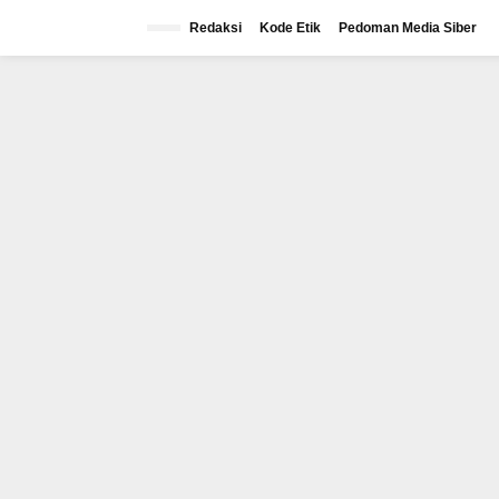
Lewati
ke
Redaksi
Kode Etik
Pedoman Media Siber
konten