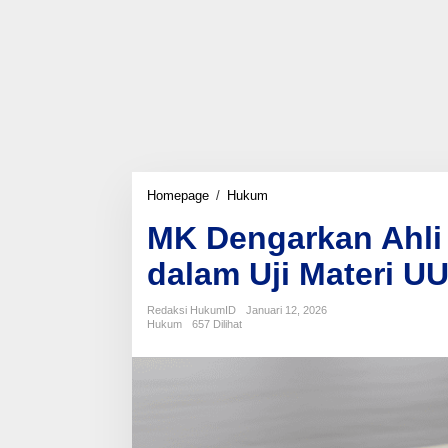
MK
Homepage
/
Hukum
Dengarkan
MK Dengarkan Ahli
Ahli
dan
dalam Uji Materi U
Saksi
Pemerintah
dalam
Redaksi HukumID
Januari 12, 2026
Uji
Hukum
657 Dilihat
Materi
UU
Minerba