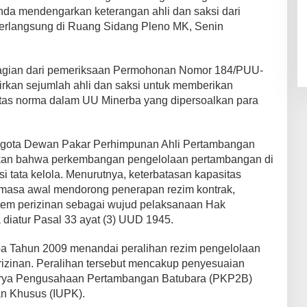
da mendengarkan keterangan ahli dan saksi dari
berlangsung di Ruang Sidang Pleno MK, Senin
bagian dari pemeriksaan Permohonan Nomor 184/PUU-
rkan sejumlah ahli dan saksi untuk memberikan
litas norma dalam UU Minerba yang dipersoalkan para
anggota Dewan Pakar Perhimpunan Ahli Pertambangan
kan bahwa perkembangan pengelolaan pertambangan di
i tata kelola. Menurutnya, keterbatasan kapasitas
masa awal mendorong penerapan rezim kontrak,
em perizinan sebagai wujud pelaksanaan Hak
iatur Pasal 33 ayat (3) UUD 1945.
a Tahun 2009 menandai peralihan rezim pengelolaan
rizinan. Peralihan tersebut mencakup penyesuaian
Karya Pengusahaan Pertambangan Batubara (PKP2B)
n Khusus (IUPK).