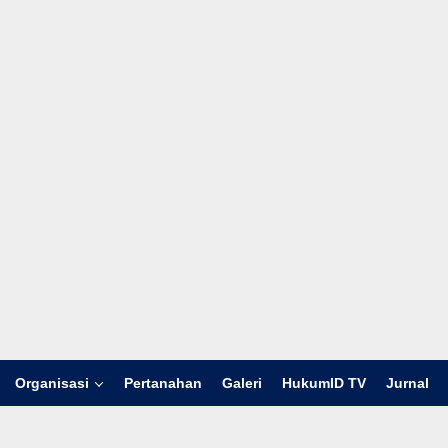
Organisasi
Pertanahan
Galeri
HukumID TV
Jurnal