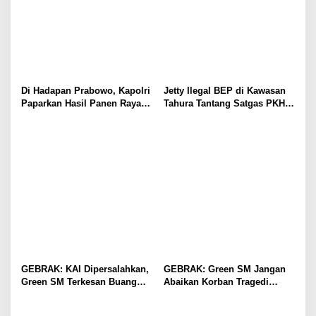
Di Hadapan Prabowo, Kapolri
Jetty Ilegal BEP di Kawasan
Paparkan Hasil Panen Raya
Tahura Tantang Satgas PKH,
Jagung Polri Kuartal I dan II
Dugaan Penyimpangan Kian
Menguat
GEBRAK: KAI Dipersalahkan,
GEBRAK: Green SM Jangan
Green SM Terkesan Buang
Abaikan Korban Tragedi
Badan
Kereta di Bekasi!