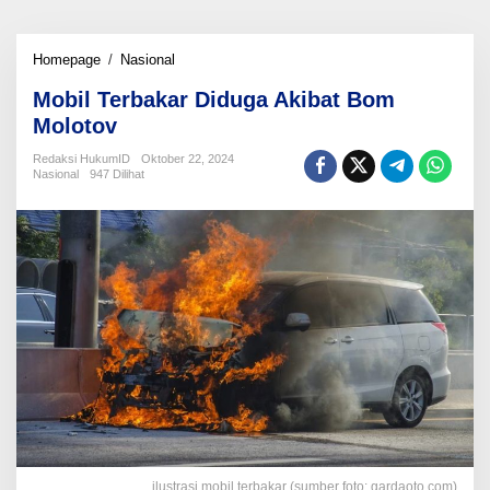
Mobil
Homepage
/
Nasional
Terbakar
Mobil Terbakar Diduga Akibat Bom
Diduga
Akibat
Molotov
Bom
Molotov
Redaksi HukumID
Oktober 22, 2024
Nasional
947 Dilihat
ilustrasi mobil terbakar (sumber foto: gardaoto.com)