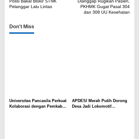
Polisi Bakal Blokir STNK
Dianggap Rugikan Pasien,
pos
Pelanggar Lalu Lintas
PKHMK Gugat Pasal 304
dan 308 UU Kesehatan
Don't Miss
Universitas Pancasila Perkuat
APDESI Merah Putih Dorong
Kolaborasi dengan Pemkab
Desa Jadi Lokomotif
Sumedang, Dorong
Ekonomi dan Ketahanan
Pengabdian Masyarakat dan
Pangan Nasional
Penguatan Tata Kelola Digital