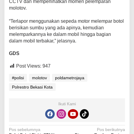
CCTV dan memperlihatkan momen pelemparan
molotov.
“Terlapor menggunakan sepeda motor melempar botol
berisikan sumbu yang ada apinya, kemudian
melemparkannya ke dalam mobil hingga bagian
dalam mobil terbakar,” jelasnya.
GDS
Post Views:
947
#polisi
molotov
poldametrojaya
Polrestro Bekasi Kota
Ikuti Kami
Navigasi
Pos sebelumnya
Pos berikutnya