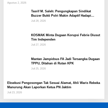
Agustus 2, 2026
Tasrif M. Saleh: Pengungkapan Sindikat
Buzzer Bukti Polri Makin Adaptif Hadapi
Kejahatan Digital
Juli 28, 2026
KOSMAK Minta Dugaan Korupsi Febrie Diusut
Tim Independen
Juli 27, 2026
Mantan Jampidsus FA Jadi Tersangka Dugaan
TPPU, Ditahan di Rutan KPK
Juli 25, 2026
Eksekusi Pengosongan Tak Sesuai Alamat, Ahli Waris Rebeka
Manurung Akan Laporkan Ketua PN Jaktim
Juli 23, 2026