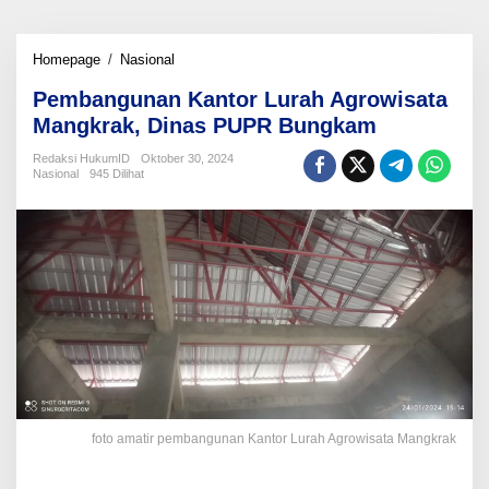
Pembangunan
Homepage
/
Nasional
Kantor
Pembangunan Kantor Lurah Agrowisata
Lurah
Agrowisata
Mangkrak, Dinas PUPR Bungkam
Mangkrak,
Dinas
Redaksi HukumID
Oktober 30, 2024
Nasional
945 Dilihat
PUPR
Bungkam
foto amatir pembangunan Kantor Lurah Agrowisata Mangkrak