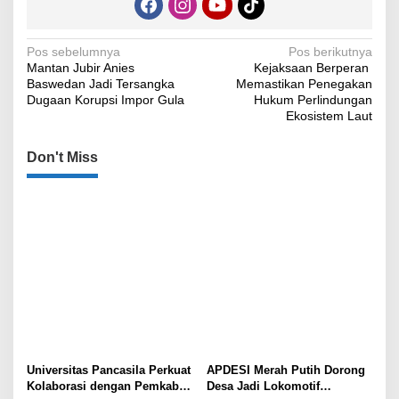
Navigasi
Pos sebelumnya
Pos berikutnya
Mantan Jubir Anies
Kejaksaan Berperan
pos
Baswedan Jadi Tersangka
Memastikan Penegakan
Dugaan Korupsi Impor Gula
Hukum Perlindungan
Ekosistem Laut
Don't Miss
Universitas Pancasila Perkuat
APDESI Merah Putih Dorong
Kolaborasi dengan Pemkab
Desa Jadi Lokomotif