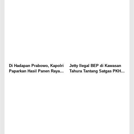
Sumedang, Dorong
Ekonomi dan Ketahanan
Pengabdian Masyarakat dan
Pangan Nasional
Penguatan Tata Kelola Digital
Di Hadapan Prabowo, Kapolri
Jetty Ilegal BEP di Kawasan
Paparkan Hasil Panen Raya
Tahura Tantang Satgas PKH,
Jagung Polri Kuartal I dan II
Dugaan Penyimpangan Kian
Menguat