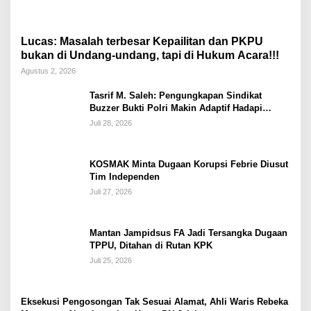
Lucas: Masalah terbesar Kepailitan dan PKPU
bukan di Undang-undang, tapi di Hukum Acara!!!
Agustus 2, 2026
Tasrif M. Saleh: Pengungkapan Sindikat
Buzzer Bukti Polri Makin Adaptif Hadapi
Kejahatan Digital
Juli 28, 2026
KOSMAK Minta Dugaan Korupsi Febrie Diusut
Tim Independen
Juli 27, 2026
Mantan Jampidsus FA Jadi Tersangka Dugaan
TPPU, Ditahan di Rutan KPK
Juli 25, 2026
Eksekusi Pengosongan Tak Sesuai Alamat, Ahli Waris Rebeka