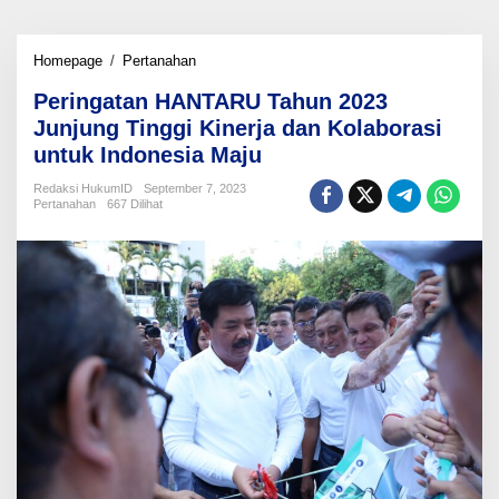
Peringatan
Homepage
/
Pertanahan
HANTARU
Peringatan HANTARU Tahun 2023
Tahun
2023
Junjung Tinggi Kinerja dan Kolaborasi
Junjung
untuk Indonesia Maju
Tinggi
Kinerja
Redaksi HukumID
September 7, 2023
dan
Pertanahan
667 Dilihat
Kolaborasi
untuk
Indonesia
Maju