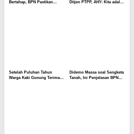
Bertahap, BPN Pastikan
Ditjen PTPP, AHY: Kita adalah
Sertipikat Lama Tetap Sah
Penggawa Pengadaan Tanah!
Setelah Puluhan Tahun
Didemo Massa soal Sengketa
Warga Kaki Gunung Terima
Tanah, Ini Penjelasan BPN
Sertifikat
Kabupaten Bogor I