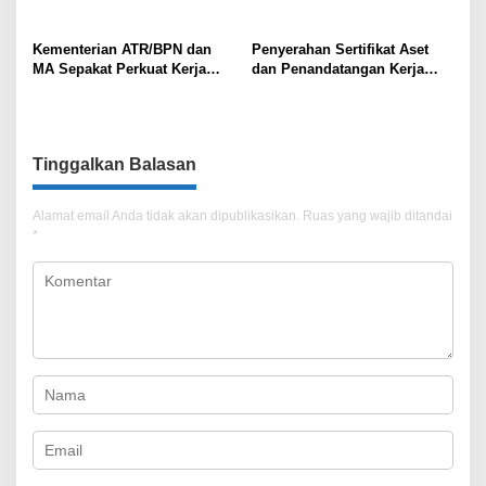
Kementerian ATR/BPN dan
Penyerahan Sertifikat Aset
MA Sepakat Perkuat Kerja
dan Penandatangan Kerja
Sama dalam Sertifikasi Hakim
Sama Antara Kantah Jaksel
untuk Tangani Kasus-kasus
dan Kejari Jaksel
Pertanahan
Tinggalkan Balasan
Alamat email Anda tidak akan dipublikasikan.
Ruas yang wajib ditandai
*