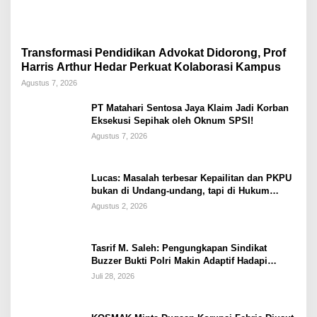
Transformasi Pendidikan Advokat Didorong, Prof
Harris Arthur Hedar Perkuat Kolaborasi Kampus
Agustus 7, 2026
PT Matahari Sentosa Jaya Klaim Jadi Korban
Eksekusi Sepihak oleh Oknum SPSI!
Agustus 7, 2026
Lucas: Masalah terbesar Kepailitan dan PKPU
bukan di Undang-undang, tapi di Hukum
Acara!!!
Agustus 2, 2026
Tasrif M. Saleh: Pengungkapan Sindikat
Buzzer Bukti Polri Makin Adaptif Hadapi
Kejahatan Digital
Juli 28, 2026