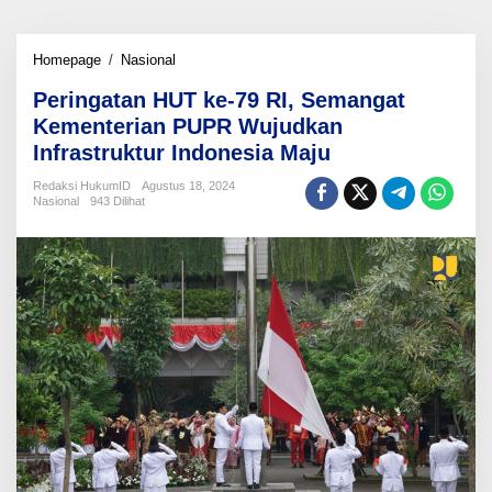
Peringatan
Homepage
/
Nasional
HUT
Peringatan HUT ke-79 RI, Semangat
ke-
79
Kementerian PUPR Wujudkan
RI,
Infrastruktur Indonesia Maju
Semangat
Kementerian
Redaksi HukumID
Agustus 18, 2024
PUPR
Nasional
943 Dilihat
Wujudkan
Infrastruktur
Indonesia
Maju