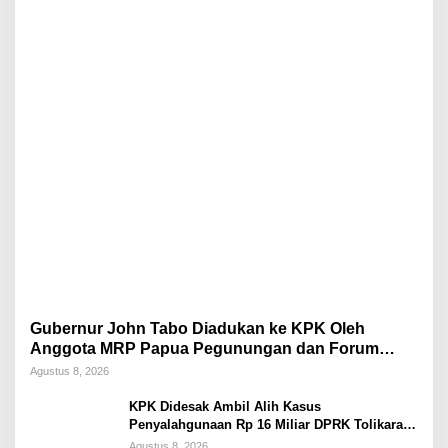
Gubernur John Tabo Diadukan ke KPK Oleh
Anggota MRP Papua Pegunungan dan Forum
Warga Papua
Agustus 8, 2026
KPK Didesak Ambil Alih Kasus
Penyalahgunaan Rp 16 Miliar DPRK Tolikara
Tahun 2017
Agustus 8, 2026