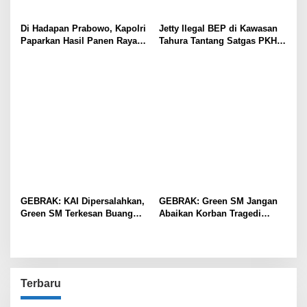
Di Hadapan Prabowo, Kapolri
Jetty Ilegal BEP di Kawasan
Paparkan Hasil Panen Raya
Tahura Tantang Satgas PKH,
Jagung Polri Kuartal I dan II
Dugaan Penyimpangan Kian
Menguat
GEBRAK: KAI Dipersalahkan,
GEBRAK: Green SM Jangan
Green SM Terkesan Buang
Abaikan Korban Tragedi
Badan
Kereta di Bekasi!
Terbaru