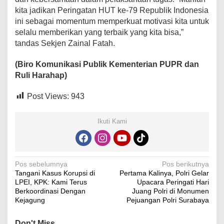
kita jadikan Peringatan HUT ke-79 Republik Indonesia
ini sebagai momentum memperkuat motivasi kita untuk
selalu memberikan yang terbaik yang kita bisa,”
tandas Sekjen Zainal Fatah.
(Biro Komunikasi Publik Kementerian PUPR dan
Ruli Harahap)
Post Views:
943
Ikuti Kami
Navigasi
Pos sebelumnya
Pos berikutnya
Tangani Kasus Korupsi di
Pertama Kalinya, Polri Gelar
pos
LPEI, KPK: Kami Terus
Upacara Peringati Hari
Berkoordinasi Dengan
Juang Polri di Monumen
Kejagung
Pejuangan Polri Surabaya
Don't Miss