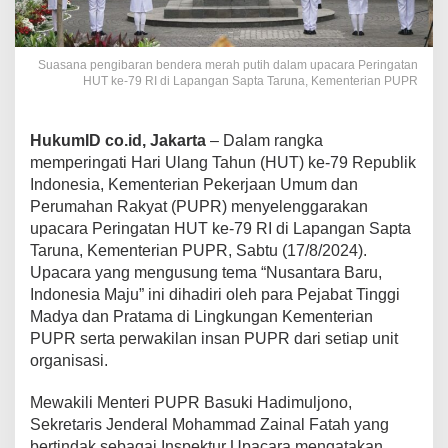
Suasana pengibaran bendera merah putih dalam upacara Peringatan
HUT ke-79 RI di Lapangan Sapta Taruna, Kementerian PUPR
HukumID co.id, Jakarta
– Dalam rangka
memperingati Hari Ulang Tahun (HUT) ke-79 Republik
Indonesia, Kementerian Pekerjaan Umum dan
Perumahan Rakyat (PUPR) menyelenggarakan
upacara Peringatan HUT ke-79 RI di Lapangan Sapta
Taruna, Kementerian PUPR, Sabtu (17/8/2024).
Upacara yang mengusung tema “Nusantara Baru,
Indonesia Maju” ini dihadiri oleh para Pejabat Tinggi
Madya dan Pratama di Lingkungan Kementerian
PUPR serta perwakilan insan PUPR dari setiap unit
organisasi.
Mewakili Menteri PUPR Basuki Hadimuljono,
Sekretaris Jenderal Mohammad Zainal Fatah yang
bertindak sebagai Inspektur Upacara mengatakan,