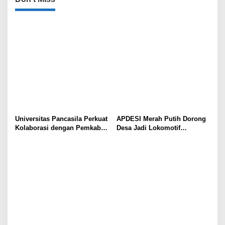
Universitas Pancasila Perkuat
APDESI Merah Putih Dorong
Kolaborasi dengan Pemkab
Desa Jadi Lokomotif
Sumedang, Dorong
Ekonomi dan Ketahanan
Pengabdian Masyarakat dan
Pangan Nasional
Penguatan Tata Kelola Digital