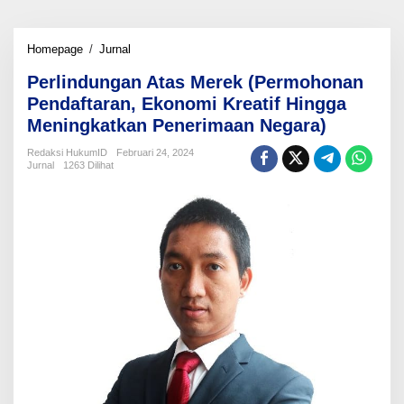
Perlindungan
Homepage
/
Jurnal
Atas
Perlindungan Atas Merek (Permohonan
Merek
(Permohonan
Pendaftaran, Ekonomi Kreatif Hingga
Pendaftaran,
Meningkatkan Penerimaan Negara)
Ekonomi
Kreatif
Redaksi HukumID
Februari 24, 2024
Hingga
Jurnal
1263 Dilihat
Meningkatkan
Penerimaan
Negara)