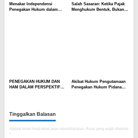
Menakar Independensi
Salah Sasaran: Ketika Pajak
Penegakan Hukum dalam
Menghukum Bentuk, Bukan
Perkara yang Melibatkan
Perbuatan Yang Tersembunyi
Aparat
di Balik Tuduhan PP 20/2026
Mencekik UMKM
PENEGAKAN HUKUM DAN
Akibat Hukum Pengutamaan
HAM DALAM PERSPEKTIF
Penegakan Hukum Pidana
DEMOKRASI PANCASILA
Korupsi Terhadap Pemulihan
Kerugian Keuangan Negara di
Nusa Tenggara Timur
Tinggalkan Balasan
Alamat email Anda tidak akan dipublikasikan.
Ruas yang wajib ditandai
*