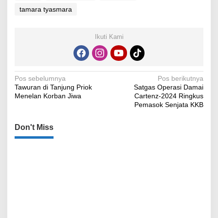
tamara tyasmara
Ikuti Kami
Navigasi
Pos sebelumnya
Pos berikutnya
Tawuran di Tanjung Priok
Satgas Operasi Damai
pos
Menelan Korban Jiwa
Cartenz-2024 Ringkus
Pemasok Senjata KKB
Don't Miss