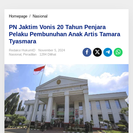
PN
Homepage
/
Nasional
Jaktim
PN Jaktim Vonis 20 Tahun Penjara
Vonis
20
Pelaku Pembunuhan Anak Artis Tamara
Tahun
Tyasmara
Penjara
Pelaku
Redaksi HukumID
November 5, 2024
Pembunuhan
Nasional
,
Peradilan
1284 Dilihat
Anak
Artis
Tamara
Tyasmara