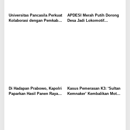
Universitas Pancasila Perkuat
APDESI Merah Putih Dorong
Kolaborasi dengan Pemkab
Desa Jadi Lokomotif
Sumedang, Dorong
Ekonomi dan Ketahanan
Pengabdian Masyarakat dan
Pangan Nasional
Penguatan Tata Kelola Digital
Di Hadapan Prabowo, Kapolri
Kasus Pemerasan K3: ‘Sultan
Paparkan Hasil Panen Raya
Kemnaker’ Kembalikan Motor
Jagung Polri Kuartal I dan II
Ducati hingga Nissan GT-R