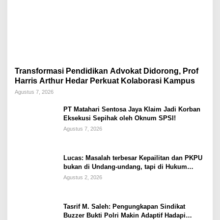
Transformasi Pendidikan Advokat Didorong, Prof
Harris Arthur Hedar Perkuat Kolaborasi Kampus
Agustus 7, 2026
PT Matahari Sentosa Jaya Klaim Jadi Korban
Eksekusi Sepihak oleh Oknum SPSI!
Agustus 7, 2026
Lucas: Masalah terbesar Kepailitan dan PKPU
bukan di Undang-undang, tapi di Hukum
Acara!!!
Agustus 2, 2026
Tasrif M. Saleh: Pengungkapan Sindikat
Buzzer Bukti Polri Makin Adaptif Hadapi