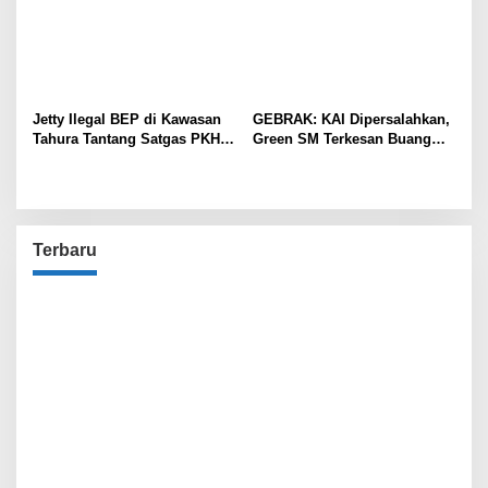
Jetty Ilegal BEP di Kawasan
GEBRAK: KAI Dipersalahkan,
Tahura Tantang Satgas PKH,
Green SM Terkesan Buang
Dugaan Penyimpangan Kian
Badan
Menguat
Terbaru