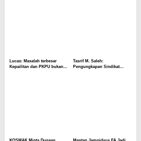
Lucas: Masalah terbesar
Tasrif M. Saleh:
Kepailitan dan PKPU bukan
Pengungkapan Sindikat
di Undang-undang, tapi di
Buzzer Bukti Polri Makin
Hukum Acara!!!
Adaptif Hadapi Kejahatan
Digital
KOSMAK Minta Dugaan
Mantan Jampidsus FA Jadi