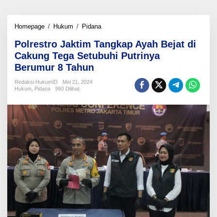
Polrestro
Homepage
/
Hukum
/
Pidana
Jaktim
Polrestro Jaktim Tangkap Ayah Bejat di
Tangkap
Ayah
Cakung Tega Setubuhi Putrinya
Bejat
Berumur 8 Tahun
di
Cakung
Redaksi HukumID
Mei 21, 2024
Tega
Hukum
,
Pidana
960 Dilihat
Setubuhi
Putrinya
Berumur
8
Tahun