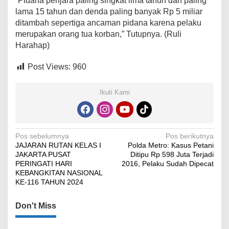
“Pidana penjara paling singkat lima tahun dan paling
lama 15 tahun dan denda paling banyak Rp 5 miliar
ditambah sepertiga ancaman pidana karena pelaku
merupakan orang tua korban,” Tutupnya. (Ruli
Harahap)
Post Views:
960
Ikuti Kami
Navigasi
Pos sebelumnya
Pos berikutnya
JAJARAN RUTAN KELAS I
Polda Metro: Kasus Petani
pos
JAKARTA PUSAT
Ditipu Rp 598 Juta Terjadi
PERINGATI HARI
2016, Pelaku Sudah Dipecat
KEBANGKITAN NASIONAL
KE-116 TAHUN 2024
Don't Miss