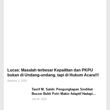
Lucas: Masalah terbesar Kepailitan dan PKPU
bukan di Undang-undang, tapi di Hukum Acara!!!
Agustus 2, 2026
Tasrif M. Saleh: Pengungkapan Sindikat
Buzzer Bukti Polri Makin Adaptif Hadapi
Kejahatan Digital
Juli 28, 2026