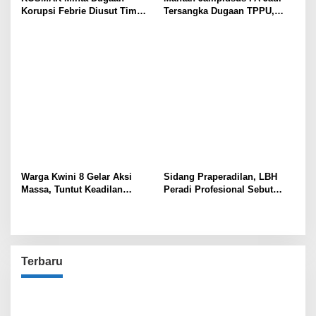
Korupsi Febrie Diusut Tim
Tersangka Dugaan TPPU,
Independen
Ditahan di Rutan KPK
Warga Kwini 8 Gelar Aksi
Sidang Praperadilan, LBH
Massa, Tuntut Keadilan
Peradi Profesional Sebut
Terhadap Kodam Jaya dan
Gabriel Korban Kriminalisasi
BPN
Polisi!
Terbaru