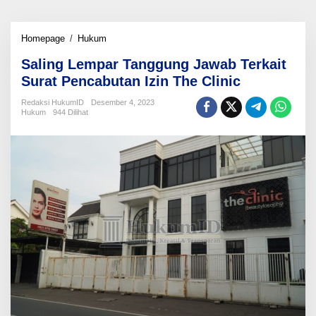
Saling
Homepage
/
Hukum
Lempar
Saling Lempar Tanggung Jawab Terkait
Tanggung
Jawab
Surat Pencabutan Izin The Clinic
Terkait
Surat
Redaksi HukumID
Desember 4, 2023
Hukum
944 Dilihat
Pencabutan
Izin
The
Clinic