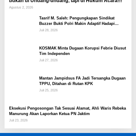
bukan di Undang-undang, tapi di Hukum Acara!!!
Agustus 2, 2026
Tasrif M. Saleh: Pengungkapan Sindikat
Buzzer Bukti Polri Makin Adaptif Hadapi
Kejahatan Digital
Juli 28, 2026
KOSMAK Minta Dugaan Korupsi Febrie Diusut
Tim Independen
Juli 27, 2026
Mantan Jampidsus FA Jadi Tersangka Dugaan
TPPU, Ditahan di Rutan KPK
Juli 25, 2026
Eksekusi Pengosongan Tak Sesuai Alamat, Ahli Waris Rebeka
Manurung Akan Laporkan Ketua PN Jaktim
Juli 23, 2026