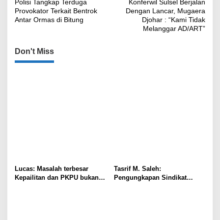
Polisi Tangkap Terduga
Konferwil Sulsel Berjalan
pos
Provokator Terkait Bentrok
Dengan Lancar, Mugaera
Antar Ormas di Bitung
Djohar : “Kami Tidak
Melanggar AD/ART”
Don't Miss
Lucas: Masalah terbesar
Tasrif M. Saleh:
Kepailitan dan PKPU bukan
Pengungkapan Sindikat
di Undang-undang, tapi di
Buzzer Bukti Polri Makin
Hukum Acara!!!
Adaptif Hadapi Kejahatan
Digital