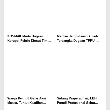
KOSMAK Minta Dugaan
Mantan Jampidsus FA Jadi
Korupsi Febrie Diusut Tim
Tersangka Dugaan TPPU,
Independen
Ditahan di Rutan KPK
Warga Kwini 8 Gelar Aksi
Sidang Praperadilan, LBH
Massa, Tuntut Keadilan
Peradi Profesional Sebut
Terhadap Kodam Jaya dan
Gabriel Korban Kriminalisasi