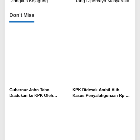
Diringkus Kejagung
Yang Dipercaya Masyarakat
Don't Miss
Gubernur John Tabo
KPK Didesak Ambil Alih
Diadukan ke KPK Oleh
Kasus Penyalahgunaan Rp 16
Anggota MRP Papua
Miliar DPRK Tolikara Tahun
Pegunungan dan Forum
2017
Warga Papua