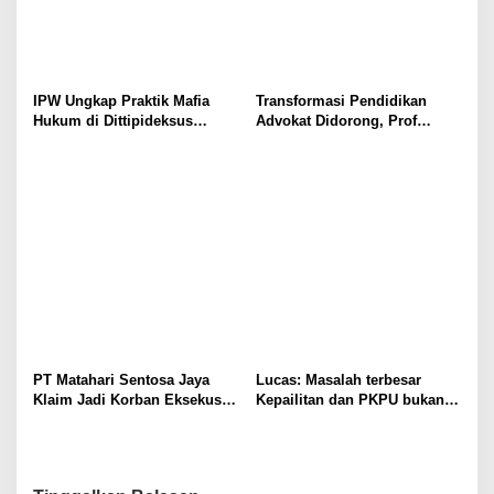
IPW Ungkap Praktik Mafia
Transformasi Pendidikan
Hukum di Dittipideksus
Advokat Didorong, Prof
Bareskrim Polri Dalam
Harris Arthur Hedar Perkuat
Penanganan Kasus PT ARA
Kolaborasi Kampus
PT Matahari Sentosa Jaya
Lucas: Masalah terbesar
Klaim Jadi Korban Eksekusi
Kepailitan dan PKPU bukan
Sepihak oleh Oknum SPSI!
di Undang-undang, tapi di
Hukum Acara!!!