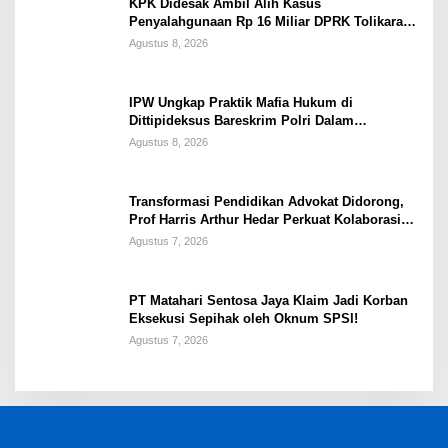
KPK Didesak Ambil Alih Kasus
Penyalahgunaan Rp 16 Miliar DPRK Tolikara
Tahun 2017
Agustus 8, 2026
IPW Ungkap Praktik Mafia Hukum di
Dittipideksus Bareskrim Polri Dalam
Penanganan Kasus PT ARA
Agustus 8, 2026
Transformasi Pendidikan Advokat Didorong,
Prof Harris Arthur Hedar Perkuat Kolaborasi
Kampus
Agustus 7, 2026
PT Matahari Sentosa Jaya Klaim Jadi Korban
Eksekusi Sepihak oleh Oknum SPSI!
Agustus 7, 2026