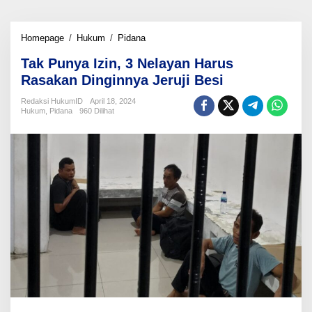
Tak
Homepage
/
Hukum
/
Pidana
Punya
Tak Punya Izin, 3 Nelayan Harus
Izin,
3
Rasakan Dinginnya Jeruji Besi
Nelayan
Harus
Redaksi HukumID
April 18, 2024
Hukum
,
Pidana
960 Dilihat
Rasakan
Dinginnya
Jeruji
Besi