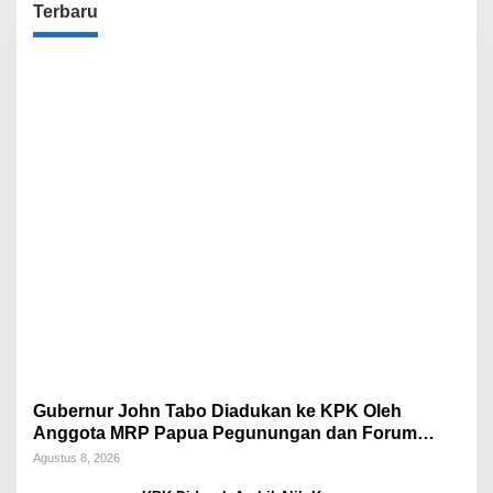
Terbaru
Gubernur John Tabo Diadukan ke KPK Oleh
Anggota MRP Papua Pegunungan dan Forum
Warga Papua
Agustus 8, 2026