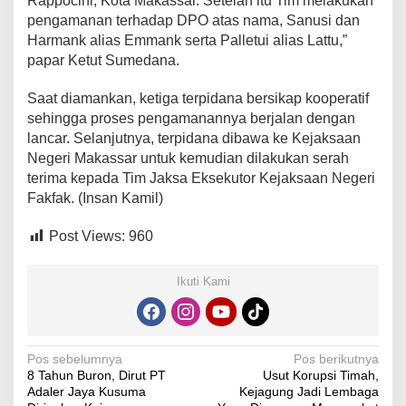
Rappocini, Kota Makassar. Setelah itu Tim melakukan
pengamanan terhadap DPO atas nama, Sanusi dan
Harmank alias Emmank serta Palletui alias Lattu,”
papar Ketut Sumedana.
Saat diamankan, ketiga terpidana bersikap kooperatif
sehingga proses pengamanannya berjalan dengan
lancar. Selanjutnya, terpidana dibawa ke Kejaksaan
Negeri Makassar untuk kemudian dilakukan serah
terima kepada Tim Jaksa Eksekutor Kejaksaan Negeri
Fakfak. (Insan Kamil)
Post Views:
960
Ikuti Kami
Navigasi
Pos sebelumnya
Pos berikutnya
8 Tahun Buron, Dirut PT
Usut Korupsi Timah,
pos
Adaler Jaya Kusuma
Kejagung Jadi Lembaga