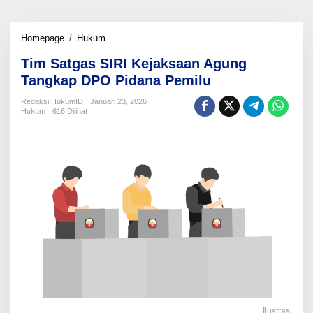
Tim
Homepage
/
Hukum
Satgas
Tim Satgas SIRI Kejaksaan Agung
SIRI
Kejaksaan
Tangkap DPO Pidana Pemilu
Agung
Tangkap
Redaksi HukumID
Januari 23, 2026
Hukum
616 Dilihat
DPO
Pidana
Pemilu
Ilustrasi