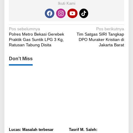
Ikuti Kami
Navigasi
Pos sebelumnya
Pos berikutnya
Polres Metro Bekasi Gerebek
Tim Satgas SIRI Tangkap
pos
Praktik Gas Suntik LPG 3 Kg,
DPO Muraker Kristian di
Ratusan Tabung Disita
Jakarta Barat
Don't Miss
Lucas: Masalah terbesar
Tasrif M. Saleh: