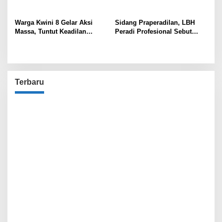
Warga Kwini 8 Gelar Aksi
Sidang Praperadilan, LBH
Massa, Tuntut Keadilan
Peradi Profesional Sebut
Terhadap Kodam Jaya dan
Gabriel Korban Kriminalisasi
BPN
Polisi!
Terbaru