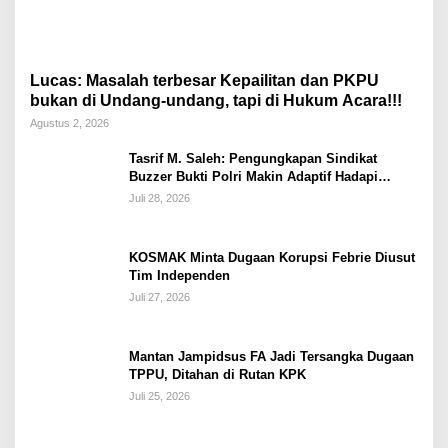
Lucas: Masalah terbesar Kepailitan dan PKPU
bukan di Undang-undang, tapi di Hukum Acara!!!
Agustus 2, 2026
Tasrif M. Saleh: Pengungkapan Sindikat
Buzzer Bukti Polri Makin Adaptif Hadapi
Kejahatan Digital
Juli 28, 2026
KOSMAK Minta Dugaan Korupsi Febrie Diusut
Tim Independen
Juli 27, 2026
Mantan Jampidsus FA Jadi Tersangka Dugaan
TPPU, Ditahan di Rutan KPK
Juli 25, 2026