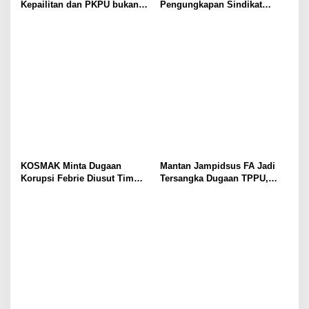
Kepailitan dan PKPU bukan
Pengungkapan Sindikat
di Undang-undang, tapi di
Buzzer Bukti Polri Makin
Hukum Acara!!!
Adaptif Hadapi Kejahatan
Digital
KOSMAK Minta Dugaan
Mantan Jampidsus FA Jadi
Korupsi Febrie Diusut Tim
Tersangka Dugaan TPPU,
Independen
Ditahan di Rutan KPK