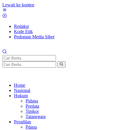
Lewati ke konten
Redaksi
Kode Etik
Pedoman Media Siber
Home
Nasional
Hukum
Pidana
Perdata
Tipikor
Tatanegara
Peradilan
Pdana