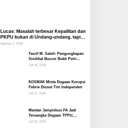
Lucas: Masalah terbesar Kepailitan dan
PKPU bukan di Undang-undang, tapi di
Hukum Acara!!!
Agustus 2, 2026
Tasrif M. Saleh: Pengungkapan
Sindikat Buzzer Bukti Polri
Makin Adaptif Hadapi Kejahatan
Juli 28, 2026
Digital
KOSMAK Minta Dugaan Korupsi
Febrie Diusut Tim Independen
Juli 27, 2026
Mantan Jampidsus FA Jadi
Tersangka Dugaan TPPU,
Ditahan di Rutan KPK
Juli 25, 2026