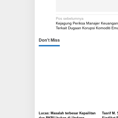
Navigasi
Pos sebelumnya
Kejagung Periksa Manajer Keuanga
pos
Terkait Dugaan Korupsi Komoditi Em
Don't Miss
Lucas: Masalah terbesar Kepailitan
Tasrif M.
dan PKPU bukan di Undang-
Sindikat 