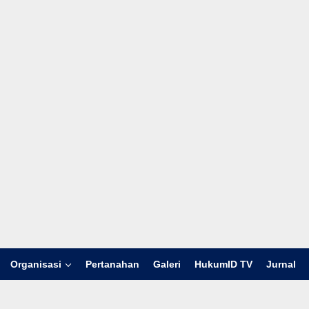
Organisasi
Pertanahan
Galeri
HukumID TV
Jurnal