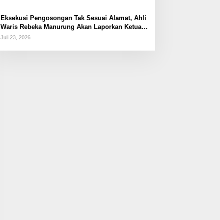
Eksekusi Pengosongan Tak Sesuai Alamat, Ahli
Waris Rebeka Manurung Akan Laporkan Ketua
PN Jaktim
Juli 23, 2026