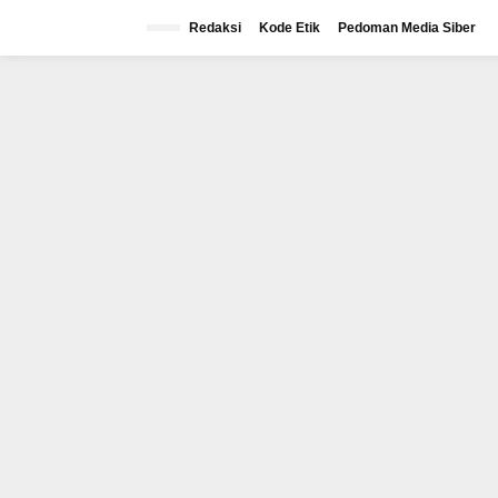
Lewati
ke
Redaksi
Kode Etik
Pedoman Media Siber
konten