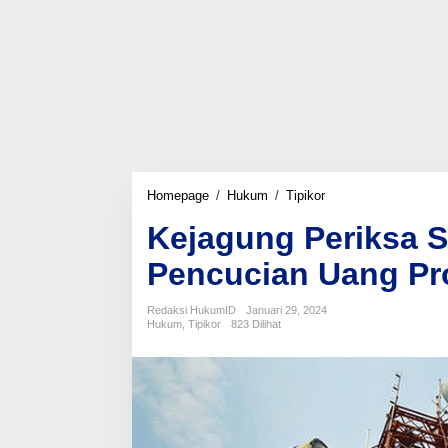
Kejagung
Homepage
/
Hukum
/
Tipikor
Periksa
Kejagung Periksa S
Saksi
Terkait
Pencucian Uang Pr
Dugaan
Pencucian
Uang
Redaksi HukumID
Januari 29, 2024
Proyek
Hukum
,
Tipikor
823 Dilihat
BTS