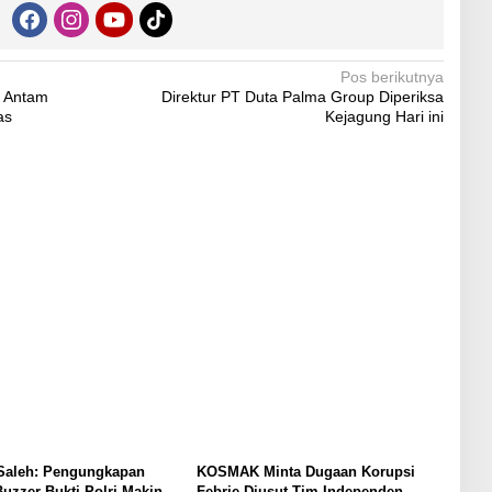
Pos berikutnya
n Antam
Direktur PT Duta Palma Group Diperiksa
as
Kejagung Hari ini
 Saleh: Pengungkapan
KOSMAK Minta Dugaan Korupsi
Buzzer Bukti Polri Makin
Febrie Diusut Tim Independen