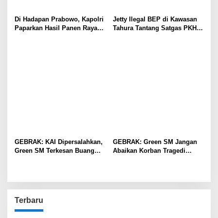
Di Hadapan Prabowo, Kapolri
Jetty Ilegal BEP di Kawasan
Paparkan Hasil Panen Raya
Tahura Tantang Satgas PKH,
Jagung Polri Kuartal I dan II
Dugaan Penyimpangan Kian
Menguat
GEBRAK: KAI Dipersalahkan,
GEBRAK: Green SM Jangan
Green SM Terkesan Buang
Abaikan Korban Tragedi
Badan
Kereta di Bekasi!
Terbaru