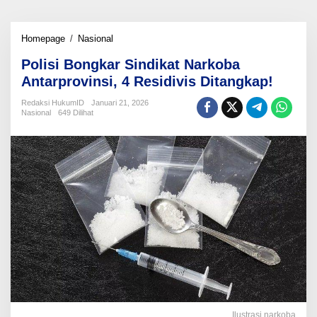
Polisi
Homepage
/
Nasional
Bongkar
Polisi Bongkar Sindikat Narkoba
Sindikat
Narkoba
Antarprovinsi, 4 Residivis Ditangkap!
Antarprovinsi,
4
Redaksi HukumID
Januari 21, 2026
Nasional
649 Dilihat
Residivis
Ditangkap!
Ilustrasi narkoba