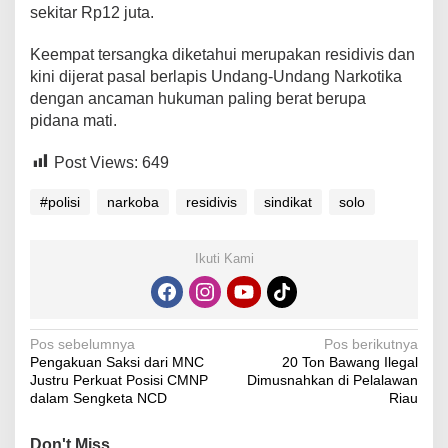
sekitar Rp12 juta.
Keempat tersangka diketahui merupakan residivis dan
kini dijerat pasal berlapis Undang-Undang Narkotika
dengan ancaman hukuman paling berat berupa
pidana mati.
Post Views:
649
#polisi
narkoba
residivis
sindikat
solo
Ikuti Kami
Navigasi
Pos sebelumnya
Pos berikutnya
Pengakuan Saksi dari MNC
20 Ton Bawang Ilegal
pos
Justru Perkuat Posisi CMNP
Dimusnahkan di Pelalawan
dalam Sengketa NCD
Riau
Don't Miss