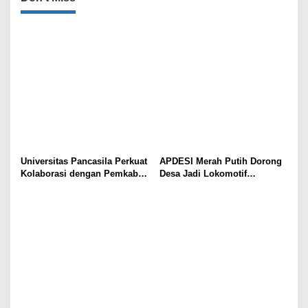
Universitas Pancasila Perkuat
APDESI Merah Putih Dorong
Kolaborasi dengan Pemkab
Desa Jadi Lokomotif
Sumedang, Dorong
Ekonomi dan Ketahanan
Pengabdian Masyarakat dan
Pangan Nasional
Penguatan Tata Kelola Digital