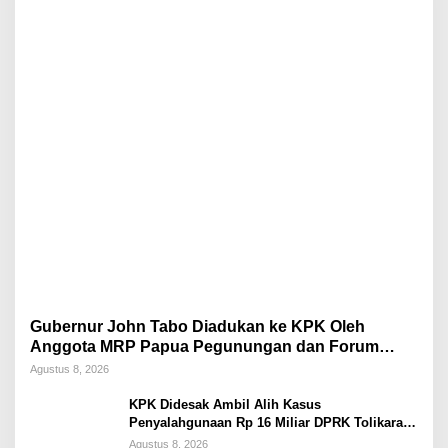
Gubernur John Tabo Diadukan ke KPK Oleh
Anggota MRP Papua Pegunungan dan Forum
Warga Papua
Agustus 8, 2026
KPK Didesak Ambil Alih Kasus
Penyalahgunaan Rp 16 Miliar DPRK Tolikara
Tahun 2017
Agustus 8, 2026