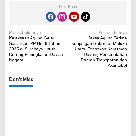
Ikuti Kami
Navigasi
Pos sebelumnya
Pos berikutnya
Kejaksaan Agung Gelar
Jaksa Agung Terima
pos
Sosialisasi PP No. 8 Tahun
Kunjungan Gubernur Maluku
2025 di Surabaya untuk
Utara, Tegaskan Komitmen
Dorong Peningkatan Devisa
Dukung Pemerintahan
Negara
Daerah Transparan dan
Akuntabel
Don't Miss