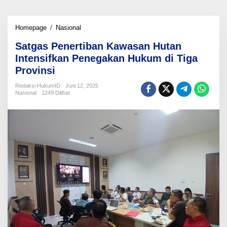
Satgas
Homepage
/
Nasional
Penertiban
Satgas Penertiban Kawasan Hutan
Kawasan
Hutan
Intensifkan Penegakan Hukum di Tiga
Intensifkan
Provinsi
Penegakan
Hukum
Redaksi HukumID
Juni 12, 2025
di
Nasional
1249 Dilihat
Tiga
Provinsi