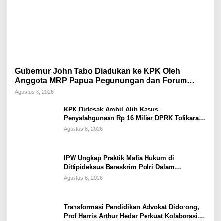
Gubernur John Tabo Diadukan ke KPK Oleh
Anggota MRP Papua Pegunungan dan Forum
Warga Papua
Agustus 8, 2026
KPK Didesak Ambil Alih Kasus
Penyalahgunaan Rp 16 Miliar DPRK Tolikara
Tahun 2017
Agustus 8, 2026
IPW Ungkap Praktik Mafia Hukum di
Dittipideksus Bareskrim Polri Dalam
Penanganan Kasus PT ARA
Agustus 8, 2026
Transformasi Pendidikan Advokat Didorong,
Prof Harris Arthur Hedar Perkuat Kolaborasi