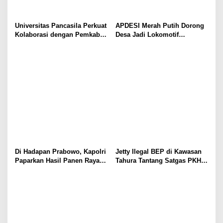
Universitas Pancasila Perkuat
APDESI Merah Putih Dorong
Kolaborasi dengan Pemkab
Desa Jadi Lokomotif
Sumedang, Dorong
Ekonomi dan Ketahanan
Pengabdian Masyarakat dan
Pangan Nasional
Penguatan Tata Kelola Digital
Di Hadapan Prabowo, Kapolri
Jetty Ilegal BEP di Kawasan
Paparkan Hasil Panen Raya
Tahura Tantang Satgas PKH,
Jagung Polri Kuartal I dan II
Dugaan Penyimpangan Kian
Menguat