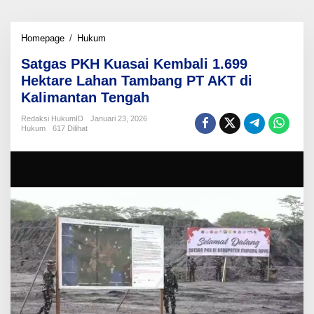
Satgas
Homepage
/
Hukum
PKH
Satgas PKH Kuasai Kembali 1.699
Kuasai
Kembali
Hektare Lahan Tambang PT AKT di
1.699
Kalimantan Tengah
Hektare
Lahan
Redaksi HukumID
Januari 23, 2026
Tambang
Hukum
617 Dilihat
PT
AKT
di
Kalimantan
Tengah