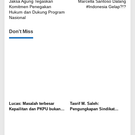
Jaksa Agung Tegaskan
Marcella Santoso Dalang
pos
Komitmen Penegakan
#Indonesia Gelap?!?
Hukum dan Dukung Program
Nasional
Don't Miss
Lucas: Masalah terbesar
Tasrif M. Saleh:
Kepailitan dan PKPU bukan
Pengungkapan Sindikat
di Undang-undang, tapi di
Buzzer Bukti Polri Makin
Hukum Acara!!!
Adaptif Hadapi Kejahatan
Digital