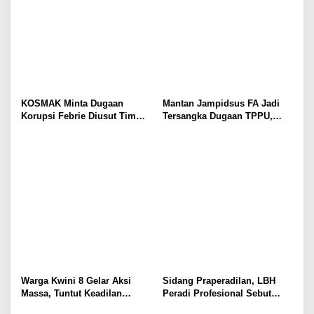
KOSMAK Minta Dugaan
Mantan Jampidsus FA Jadi
Korupsi Febrie Diusut Tim
Tersangka Dugaan TPPU,
Independen
Ditahan di Rutan KPK
Warga Kwini 8 Gelar Aksi
Sidang Praperadilan, LBH
Massa, Tuntut Keadilan
Peradi Profesional Sebut
Terhadap Kodam Jaya dan
Gabriel Korban Kriminalisasi