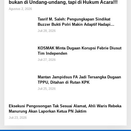
bukan di Undang-undang, tapi di Hukum Acara!!!
Agustus 2, 2026
Tasrif M. Saleh: Pengungkapan Sindikat
Buzzer Bukti Polri Makin Adaptif Hadapi
Kejahatan Digital
Juli 28, 2026
KOSMAK Minta Dugaan Korupsi Febrie Diusut
Tim Independen
Juli 27, 2026
Mantan Jampidsus FA Jadi Tersangka Dugaan
TPPU, Ditahan di Rutan KPK
Juli 25, 2026
Eksekusi Pengosongan Tak Sesuai Alamat, Ahli Waris Rebeka
Manurung Akan Laporkan Ketua PN Jaktim
Juli 23, 2026