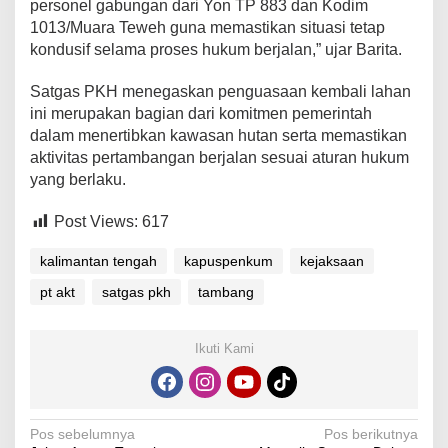
personel gabungan dari Yon TP 883 dan Kodim
1013/Muara Teweh guna memastikan situasi tetap
kondusif selama proses hukum berjalan,” ujar Barita.
Satgas PKH menegaskan penguasaan kembali lahan
ini merupakan bagian dari komitmen pemerintah
dalam menertibkan kawasan hutan serta memastikan
aktivitas pertambangan berjalan sesuai aturan hukum
yang berlaku.
Post Views:
617
kalimantan tengah
kapuspenkum
kejaksaan
pt akt
satgas pkh
tambang
Ikuti Kami
Navigasi
Pos sebelumnya
Pos berikutnya