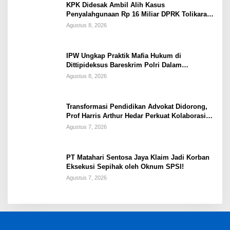
KPK Didesak Ambil Alih Kasus
Penyalahgunaan Rp 16 Miliar DPRK Tolikara
Tahun 2017
Agustus 8, 2026
IPW Ungkap Praktik Mafia Hukum di
Dittipideksus Bareskrim Polri Dalam
Penanganan Kasus PT ARA
Agustus 8, 2026
Transformasi Pendidikan Advokat Didorong,
Prof Harris Arthur Hedar Perkuat Kolaborasi
Kampus
Agustus 7, 2026
PT Matahari Sentosa Jaya Klaim Jadi Korban
Eksekusi Sepihak oleh Oknum SPSI!
Agustus 7, 2026