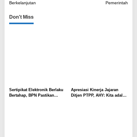
Berkelanjutan
Pemerintah
Don't Miss
Sertipikat Elektronik Berlaku
Apresiasi Kinerja Jajaran
Bertahap, BPN Pastikan
Ditjen PTPP, AHY: Kita adalah
Sertipikat Lama Tetap Sah
Penggawa Pengadaan Tanah!