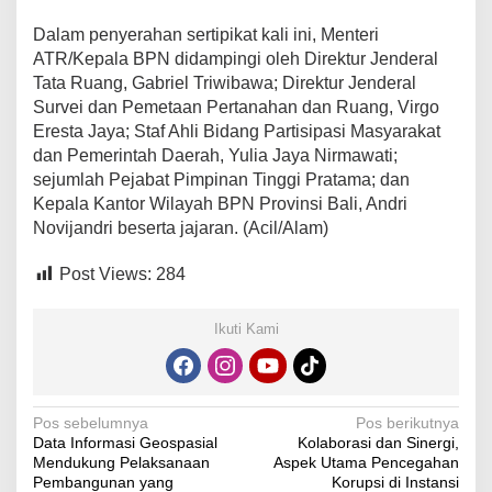
Dalam penyerahan sertipikat kali ini, Menteri
ATR/Kepala BPN didampingi oleh Direktur Jenderal
Tata Ruang, Gabriel Triwibawa; Direktur Jenderal
Survei dan Pemetaan Pertanahan dan Ruang, Virgo
Eresta Jaya; Staf Ahli Bidang Partisipasi Masyarakat
dan Pemerintah Daerah, Yulia Jaya Nirmawati;
sejumlah Pejabat Pimpinan Tinggi Pratama; dan
Kepala Kantor Wilayah BPN Provinsi Bali, Andri
Novijandri beserta jajaran. (Acil/Alam)
Post Views:
284
Ikuti Kami
Navigasi
Pos sebelumnya
Pos berikutnya
Data Informasi Geospasial
Kolaborasi dan Sinergi,
pos
Mendukung Pelaksanaan
Aspek Utama Pencegahan
Pembangunan yang
Korupsi di Instansi