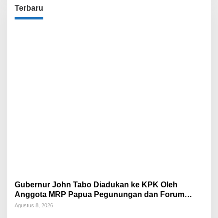
Terbaru
Gubernur John Tabo Diadukan ke KPK Oleh
Anggota MRP Papua Pegunungan dan Forum
Warga Papua
Agustus 8, 2026