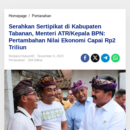
Serahkan
Homepage
/
Pertanahan
Sertipikat
Serahkan Sertipikat di Kabupaten
di
Kabupaten
Tabanan, Menteri ATR/Kepala BPN:
Tabanan,
Pertambahan Nilai Ekonomi Capai Rp2
Menteri
Triliun
ATR/Kepala
BPN:
Redaksi HukumID
November 6, 2023
Pertambahan
Pertanahan
284 Dilihat
Nilai
Ekonomi
Capai
Rp2
Triliun