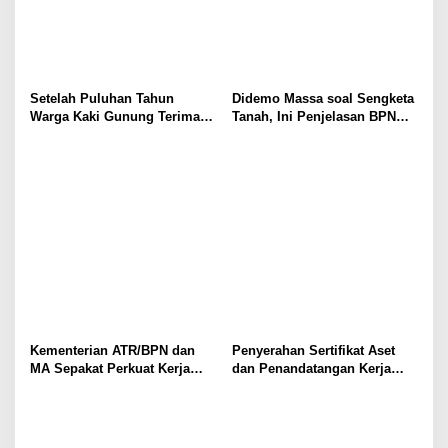
Setelah Puluhan Tahun
Didemo Massa soal Sengketa
Warga Kaki Gunung Terima
Tanah, Ini Penjelasan BPN
Sertifikat
Kabupaten Bogor I
Kementerian ATR/BPN dan
Penyerahan Sertifikat Aset
MA Sepakat Perkuat Kerja
dan Penandatangan Kerja
Sama dalam Sertifikasi Hakim
Sama Antara Kantah Jaksel
untuk Tangani Kasus-kasus
dan Kejari Jaksel
Pertanahan