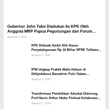
Gubernur John Tabo Diadukan ke KPK Oleh
Anggota MRP Papua Pegunungan dan Forum
Warga Papua
Agustus 8, 2026
KPK Didesak Ambil Alih Kasus
Penyalahgunaan Rp 16 Miliar DPRK Tolikara
Tahun 2017
Agustus 8, 2026
IPW Ungkap Praktik Mafia Hukum di
Dittipideksus Bareskrim Polri Dalam
Penanganan Kasus PT ARA
Agustus 8, 2026
Transformasi Pendidikan Advokat Didorong,
Prof Harris Arthur Hedar Perkuat Kolaborasi
Kampus
Agustus 7, 2026