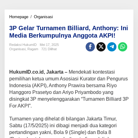
3P
Homepage
/
Organisasi
Gelar
3P Gelar Turnamen Billiard, Anthony: Ini
Turnamen
Billiard,
Media Berkumpulnya Anggota AKPI!
Anthony:
Ini
Redaksi HukumID
Mei 17, 2025
Organisasi
,
Ragam
721 Dilihat
Media
Berkumpulnya
Anggota
AKPI!
HukumID.co.id, Jakarta –
Mendekati kontestasi
pemilihan ketua umum Asosiasi Kurator dan Pengurus
Indonesia (AKPI), Anthony Prawira bersama Riyo
Hanggoro Prasetyo dan Ariyo Priyambodo yang
disingkat 3P menyelenggarakan “Turnamen Billiard 3P
For AKPI”.
Turnamen yang dihelat di bilangan Jakarta Timur,
Sabtu (17/5/2025) ini dibagi menjadi dua kategori
pertandingan yakni, Bola 9 (Single) dan Bola 8