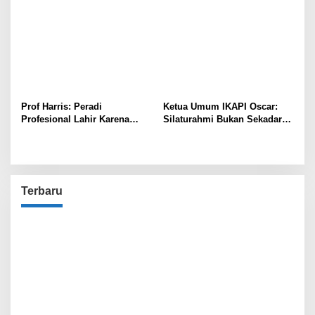
Prof Harris: Peradi
Ketua Umum IKAPI Oscar:
Profesional Lahir Karena
Silaturahmi Bukan Sekadar
Kebutuhan, Bukan Konflik!
Tradisi, Tapi Membawa
Rezeki
Terbaru