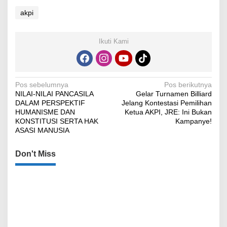
akpi
Ikuti Kami
Navigasi
Pos sebelumnya
Pos berikutnya
NILAI-NILAI PANCASILA
Gelar Turnamen Billiard
pos
DALAM PERSPEKTIF
Jelang Kontestasi Pemilihan
HUMANISME DAN
Ketua AKPI, JRE: Ini Bukan
KONSTITUSI SERTA HAK
Kampanye!
ASASI MANUSIA
Don't Miss