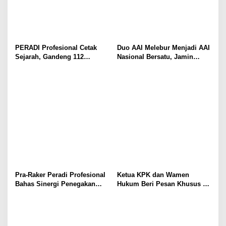
PERADI Profesional Cetak
Duo AAI Melebur Menjadi AAI
Sejarah, Gandeng 112
Nasional Bersatu, Jamin
Kampus dan Kemenag
Ginting Jadi Nahkoda Baru
Perkuat Pendidikan Advokat
Pra-Raker Peradi Profesional
Ketua KPK dan Wamen
Bahas Sinergi Penegakan
Hukum Beri Pesan Khusus di
Hukum dan Penguatan
Pelantikan PERADI
Profesi Advokat
Profesional