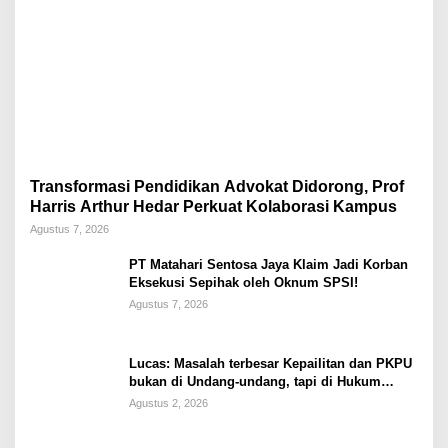
Transformasi Pendidikan Advokat Didorong, Prof
Harris Arthur Hedar Perkuat Kolaborasi Kampus
Agustus 7, 2026
PT Matahari Sentosa Jaya Klaim Jadi Korban
Eksekusi Sepihak oleh Oknum SPSI!
Agustus 7, 2026
Lucas: Masalah terbesar Kepailitan dan PKPU
bukan di Undang-undang, tapi di Hukum
Acara!!!
Agustus 2, 2026