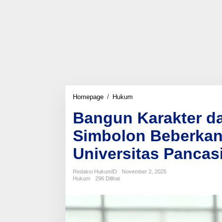
Bangun
Homepage
/
Hukum
Karakter
Bangun Karakter da
dan
Kedisiplinan,Yudianta
Simbolon Beberkan 
Simbolon
Beberkan
Universitas Pancasi
Alasan
Ambil
S3
Redaksi HukumID
November 2, 2025
di
Hukum
296 Dilihat
Universitas
Pancasila