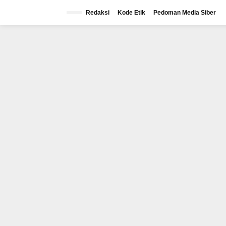
Lewati
ke
Redaksi
Kode Etik
Pedoman Media Siber
konten