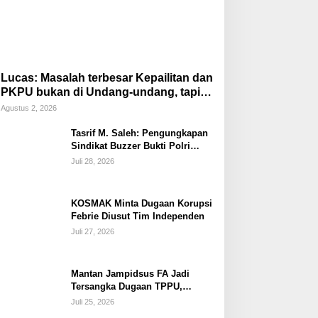
Lucas: Masalah terbesar Kepailitan dan
PKPU bukan di Undang-undang, tapi di
Hukum Acara!!!
Agustus 2, 2026
Tasrif M. Saleh: Pengungkapan
Sindikat Buzzer Bukti Polri
Makin Adaptif Hadapi Kejahatan
Juli 28, 2026
Digital
KOSMAK Minta Dugaan Korupsi
Febrie Diusut Tim Independen
Juli 27, 2026
Mantan Jampidsus FA Jadi
Tersangka Dugaan TPPU,
Ditahan di Rutan KPK
Juli 25, 2026