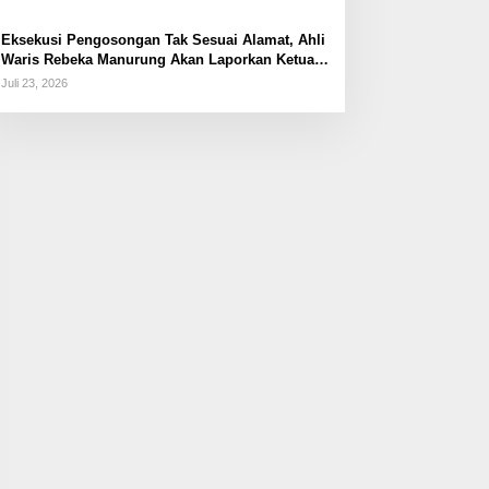
Eksekusi Pengosongan Tak Sesuai Alamat, Ahli
Waris Rebeka Manurung Akan Laporkan Ketua
PN Jaktim
Juli 23, 2026