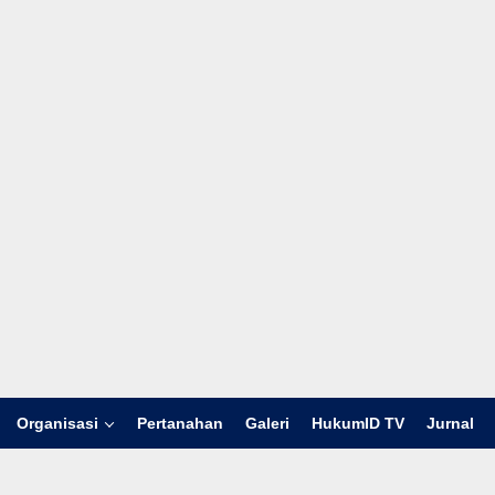
Organisasi
Pertanahan
Galeri
HukumID TV
Jurnal