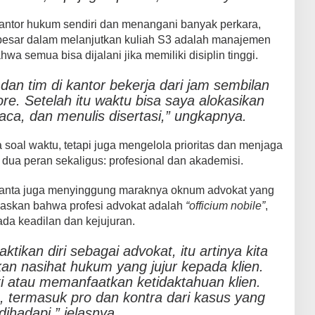
antor hukum sendiri dan menangani banyak perkara,
besar dalam melanjutkan kuliah S3 adalah manajemen
 semua bisa dijalani jika memiliki disiplin tinggi.
 dan tim di kantor bekerja dari jam sembilan
re. Setelah itu waktu bisa saya alokasikan
aca, dan menulis disertasi,” ungkapnya.
 soal waktu, tetapi juga mengelola prioritas dan menjaga
i dua peran sekaligus: profesional dan akademisi.
ianta juga menyinggung maraknya oknum advokat yang
gaskan bahwa profesi advokat adalah
“officium nobile”
,
ada keadilan dan kejujuran.
tikan diri sebagai advokat, itu artinya kita
n nasihat hukum yang jujur kepada klien.
 atau memanfaatkan ketidaktahuan klien.
 termasuk pro dan kontra dari kasus yang
dihadapi,” jelasnya.