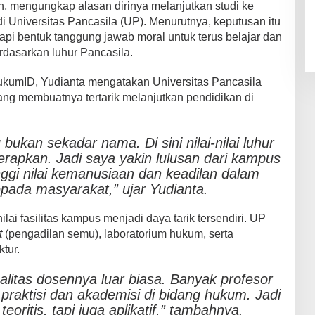
n, mengungkap alasan dirinya melanjutkan studi ke
i Universitas Pancasila (UP). Menurutnya, keputusan itu
api bentuk tanggung jawab moral untuk terus belajar dan
rdasarkan luhur Pancasila.
kumID, Yudianta mengatakan Universitas Pancasila
 yang membuatnya tertarik melanjutkan pendidikan di
 bukan sekadar nama. Di sini nilai-nilai luhur
erapkan. Jadi saya yakin lulusan dari kampus
nggi nilai kemanusiaan dan keadilan dalam
pada masyarakat,” ujar Yudianta.
nilai fasilitas kampus menjadi daya tarik tersendiri. UP
t
(pengadilan semu), laboratorium hukum, serta
tur.
alitas dosennya luar biasa. Banyak profesor
raktisi dan akademisi di bidang hukum. Jadi
eoritis, tapi juga aplikatif,” tambahnya.