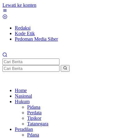
Lewati ke konten
Redaksi
Kode Etik
Pedoman Media Siber
Home
Nasional
Hukum
Pidana
Perdata
Tipikor
Tatanegara
Peradilan
Pdana