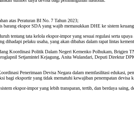
ankan sumber daya devisa bagi pembangunan nasional.
ahan atas Peraturan BI No. 7 Tahun 2023;
nis barang ekspor SDA yang wajib memasukkan DHE ke sistem keuang
 tentang tata kelola ekspor-impor yang sesuai regulasi serta upaya a
dihadapi pelaku usaha, yang akan dibahas dalam rapat lintas kemente
i Bidang Koordinasi Politik Dalam Negeri Kemenko Polhukam, Brigje
unproglapnil Setjamintel Kejagung, Anita Wulandari, Deputi Direktur
ordinasi Penerimaan Devisa Negara dalam memfasilitasi edukasi, pe
si bagi eksportir yang tidak mematuhi kewajiban penempatan devisa k
istem ekspor-impor yang lebih transparan, tertib, dan berdaya saing,