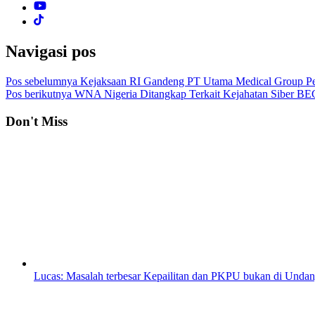
Navigasi pos
Pos sebelumnya
Kejaksaan RI Gandeng PT Utama Medical Group Per
Pos berikutnya
WNA Nigeria Ditangkap Terkait Kejahatan Siber BEC
Don't Miss
Lucas: Masalah terbesar Kepailitan dan PKPU bukan di Undan