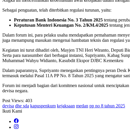
Angka ini mencerminkan keberhasilan awal kebijakan dalam mengam
Sebagai penguatan, telah diterbitkan regulasi turunan, yaitu:
Peraturan Bank Indonesia No. 3 Tahun 2025
tentang perub
Keputusan Menteri Keuangan No. 2/KM.4/2025
tentang je
Dalam forum ini, para pelaku usaha mendapatkan pemahaman menyeluruh
juga menampung masukan mengenai hambatan teknis dan regulasi yang 
Kegiatan ini turut dihadiri oleh, Mayjen TNI Heri Wiranto, Deput
Serta para narasumber dari berbagai instansi, Supriyanto, Kabag S
Muhammad Wahyu Widianto, Kasubdit Ekspor DJBC Kemenkeu
Dalam paparannya, Supriyanto menegaskan pentingnya peran Desk Ko
termasuk melalui Pasal 11A PP No. 8 Tahun 2025 yang mengatur sank
Forum ini menjadi bagian dari komitmen nasional untuk menciptakan s
devisa negara.
Post Views:
403
devisa
dhe sda
kapuspenkum
kejaksaan
medan
pp no 8 tahun 2025
Ikuti Kami