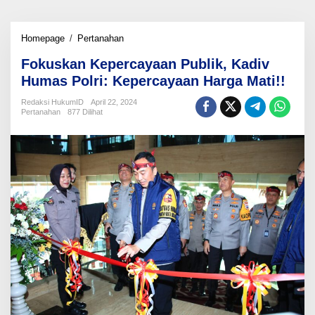
Fokuskan
Homepage
/
Pertanahan
Kepercayaan
Fokuskan Kepercayaan Publik, Kadiv
Publik,
Kadiv
Humas Polri: Kepercayaan Harga Mati!!
Humas
Polri:
Redaksi HukumID
April 22, 2024
Pertanahan
877 Dilihat
Kepercayaan
Harga
Mati!!