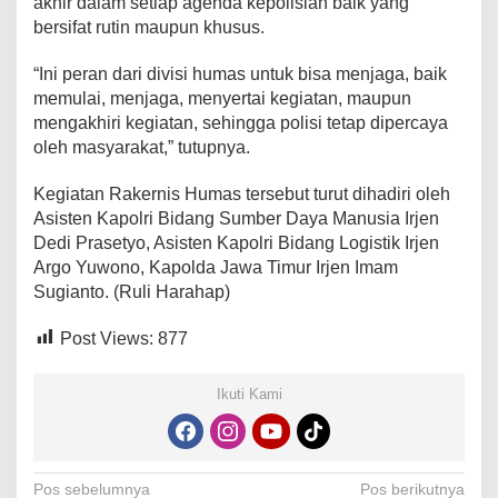
akhir dalam setiap agenda kepolisian baik yang
bersifat rutin maupun khusus.
“Ini peran dari divisi humas untuk bisa menjaga, baik
memulai, menjaga, menyertai kegiatan, maupun
mengakhiri kegiatan, sehingga polisi tetap dipercaya
oleh masyarakat,” tutupnya.
Kegiatan Rakernis Humas tersebut turut dihadiri oleh
Asisten Kapolri Bidang Sumber Daya Manusia Irjen
Dedi Prasetyo, Asisten Kapolri Bidang Logistik Irjen
Argo Yuwono, Kapolda Jawa Timur Irjen Imam
Sugianto. (Ruli Harahap)
Post Views:
877
Ikuti Kami
Navigasi
Pos sebelumnya
Pos berikutnya