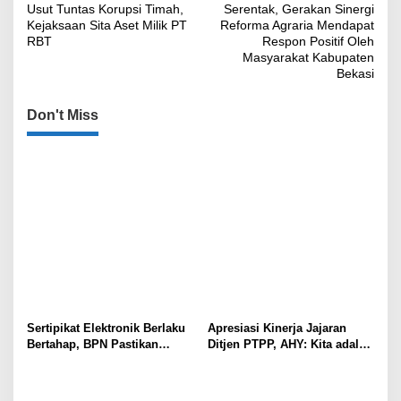
Usut Tuntas Korupsi Timah,
Serentak, Gerakan Sinergi
pos
Kejaksaan Sita Aset Milik PT
Reforma Agraria Mendapat
RBT
Respon Positif Oleh
Masyarakat Kabupaten
Bekasi
Don't Miss
Sertipikat Elektronik Berlaku
Apresiasi Kinerja Jajaran
Bertahap, BPN Pastikan
Ditjen PTPP, AHY: Kita adalah
Sertipikat Lama Tetap Sah
Penggawa Pengadaan Tanah!