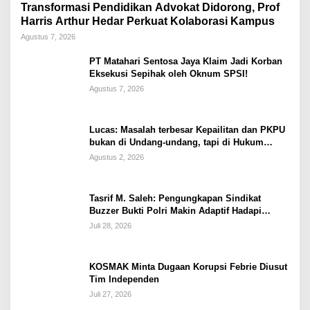
Transformasi Pendidikan Advokat Didorong, Prof
Harris Arthur Hedar Perkuat Kolaborasi Kampus
Agustus 7, 2026
PT Matahari Sentosa Jaya Klaim Jadi Korban
Eksekusi Sepihak oleh Oknum SPSI!
Agustus 7, 2026
Lucas: Masalah terbesar Kepailitan dan PKPU
bukan di Undang-undang, tapi di Hukum
Acara!!!
Agustus 2, 2026
Tasrif M. Saleh: Pengungkapan Sindikat
Buzzer Bukti Polri Makin Adaptif Hadapi
Kejahatan Digital
Juli 28, 2026
KOSMAK Minta Dugaan Korupsi Febrie Diusut
Tim Independen
Juli 27, 2026