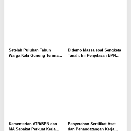
Setelah Puluhan Tahun
Didemo Massa soal Sengketa
Warga Kaki Gunung Terima
Tanah, Ini Penjelasan BPN
Sertifikat
Kabupaten Bogor I
Kementerian ATR/BPN dan
Penyerahan Sertifikat Aset
MA Sepakat Perkuat Kerja
dan Penandatangan Kerja