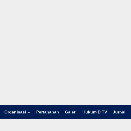
Organisasi
Pertanahan
Galeri
HukumID TV
Jurnal