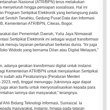
ertanahan Nasional (ATR/BPN) terus melakukan
a menyeluruh hingga persiapan sosialisasi. Hal ini
 Program Sertipikat Elektronik yang berlangsung pada
pat Sentuh Tanahku, Gedung Pusat Data dan Informasi
B, Kementerian ATR/BPN, Cikeas, Bogor.
yarakat dan Pemerintah Daerah, Yulia Jaya Nirmawati
asi Sertipikat Elektronik ini sebagai wujud transformasi
uk menuju layanan pertanahan berkelas dunia. “Ini juga
oko Widodo yang bernama Dilan atau Digital Melayani,”
, adanya gerakan transformasi digital untuk instansi
agi Kementerian ATR/BPN untuk menjalankan Sertipikat
k ini sudah ada Peraturannya (Peraturan Menteri
023, red), tinggal menunggu Juknisnya agar dapat
juga akan bantu untuk menyosialisasikan kepada para
intahan lainnya dan masyarakat,” terangnya.
 Ahli Bidang Teknologi Informasi, Sunraizal. Ia
kepada masyarakat, instansi, hingga pada tataran