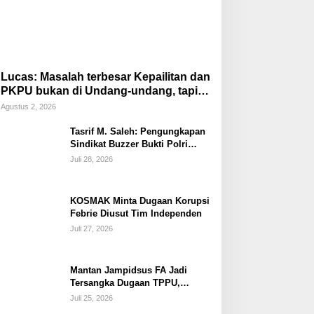
Lucas: Masalah terbesar Kepailitan dan
PKPU bukan di Undang-undang, tapi di
Hukum Acara!!!
Agustus 2, 2026
Tasrif M. Saleh: Pengungkapan
Sindikat Buzzer Bukti Polri
Makin Adaptif Hadapi Kejahatan
Juli 28, 2026
Digital
KOSMAK Minta Dugaan Korupsi
Febrie Diusut Tim Independen
Juli 27, 2026
Mantan Jampidsus FA Jadi
Tersangka Dugaan TPPU,
Ditahan di Rutan KPK
Juli 25, 2026