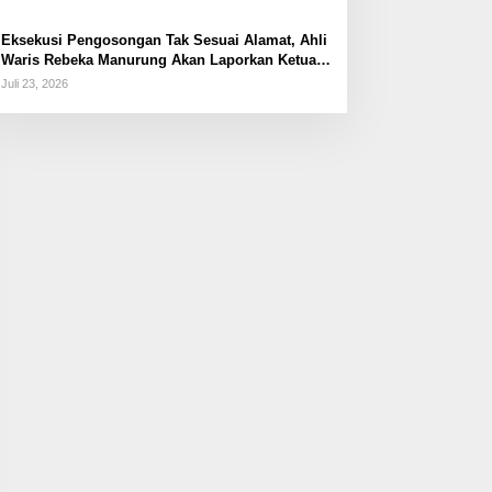
Eksekusi Pengosongan Tak Sesuai Alamat, Ahli
Waris Rebeka Manurung Akan Laporkan Ketua
PN Jaktim
Juli 23, 2026