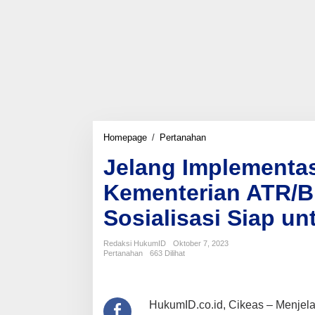
Jelang
Homepage
/
Pertanahan
Implementasi
Jelang Implementasi
Sertipikat
Elektronik,
Kementerian ATR/B
Kementerian
ATR/BPN
Sosialisasi Siap un
Pastikan
Sistem
dan
Redaksi HukumID
Oktober 7, 2023
Sosialisasi
Pertanahan
663 Dilihat
Siap
untuk
Dijalankan
HukumID.co.id, Cikeas – Menjela