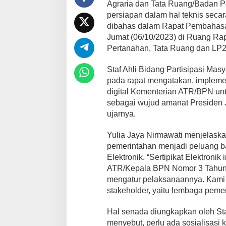
Agraria dan Tata Ruang/Badan P
persiapan dalam hal teknis secar
dibahas dalam Rapat Pembahasan
Jumat (06/10/2023) di Ruang Ra
Pertanahan, Tata Ruang dan LP2
Staf Ahli Bidang Partisipasi Mas
pada rapat mengatakan, implement
digital Kementerian ATR/BPN unt
sebagai wujud amanat Presiden J
ujarnya.
Yulia Jaya Nirmawati menjelaskan
pemerintahan menjadi peluang b
Elektronik. “Sertipikat Elektroni
ATR/Kepala BPN Nomor 3 Tahun 2
mengatur pelaksanaannya. Kami 
stakeholder, yaitu lembaga pemer
Hal senada diungkapkan oleh Staf
menyebut, perlu ada sosialisasi 