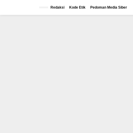
Lewati
ke
Redaksi
Kode Etik
Pedoman Media Siber
konten