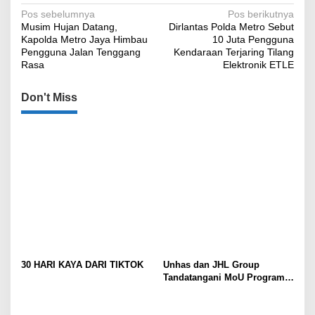
Navigasi
Pos sebelumnya
Pos berikutnya
Musim Hujan Datang,
Dirlantas Polda Metro Sebut
pos
Kapolda Metro Jaya Himbau
10 Juta Pengguna
Pengguna Jalan Tenggang
Kendaraan Terjaring Tilang
Rasa
Elektronik ETLE
Don't Miss
30 HARI KAYA DARI TIKTOK
Unhas dan JHL Group
Tandatangani MoU Program
1.000 Beasiswa Sarjana
Pertanian