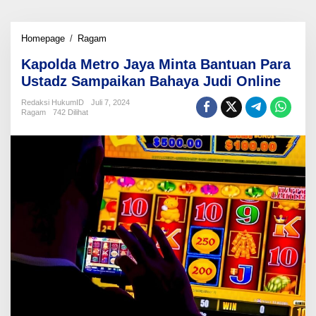
Kapolda
Homepage
/
Ragam
Metro
Kapolda Metro Jaya Minta Bantuan Para
Jaya
Minta
Ustadz Sampaikan Bahaya Judi Online
Bantuan
Para
Redaksi HukumID
Juli 7, 2024
Ragam
742 Dilihat
Ustadz
Sampaikan
Bahaya
Judi
Online