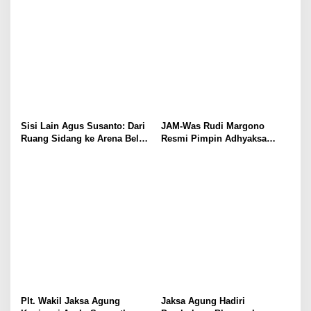
Sisi Lain Agus Susanto: Dari
JAM-Was Rudi Margono
Ruang Sidang ke Arena Bela
Resmi Pimpin Adhyaksa
Diri!!!!
Tennis Club Periode 2025–
2028
Plt. Wakil Jaksa Agung
Jaksa Agung Hadiri