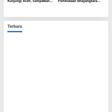
Kunjungi Aceh, Sempatkan
Pembukaan Bhayangkara
Silaturahmi ke Pesantren
Sports Day 2025, Wujud
Darul Quran
Sinergitas Antar Aparat
Penegak Hukum
Terbaru