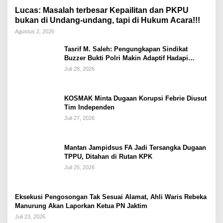
Lucas: Masalah terbesar Kepailitan dan PKPU
bukan di Undang-undang, tapi di Hukum Acara!!!
Agustus 2, 2026
Tasrif M. Saleh: Pengungkapan Sindikat
Buzzer Bukti Polri Makin Adaptif Hadapi
Kejahatan Digital
Juli 28, 2026
KOSMAK Minta Dugaan Korupsi Febrie Diusut
Tim Independen
Juli 27, 2026
Mantan Jampidsus FA Jadi Tersangka Dugaan
TPPU, Ditahan di Rutan KPK
Juli 25, 2026
Eksekusi Pengosongan Tak Sesuai Alamat, Ahli Waris Rebeka
Manurung Akan Laporkan Ketua PN Jaktim
Juli 23, 2026