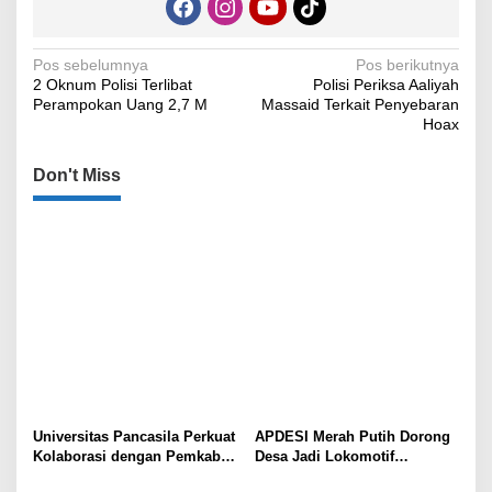
Navigasi
Pos sebelumnya
Pos berikutnya
2 Oknum Polisi Terlibat
Polisi Periksa Aaliyah
pos
Perampokan Uang 2,7 M
Massaid Terkait Penyebaran
Hoax
Don't Miss
Universitas Pancasila Perkuat
APDESI Merah Putih Dorong
Kolaborasi dengan Pemkab
Desa Jadi Lokomotif
Sumedang, Dorong
Ekonomi dan Ketahanan