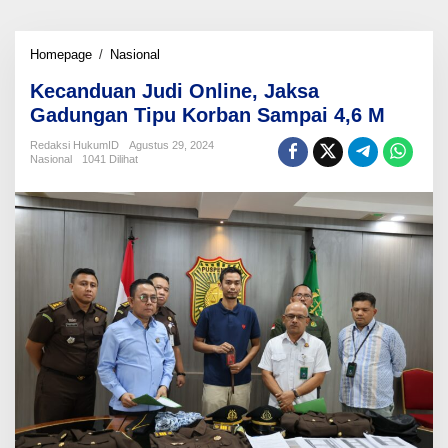
Kecanduan
Homepage
/
Nasional
Judi
Kecanduan Judi Online, Jaksa
Online,
Jaksa
Gadungan Tipu Korban Sampai 4,6 M
Gadungan
Tipu
Redaksi HukumID
Agustus 29, 2024
Nasional
1041 Dilihat
Korban
Sampai
4,6
M