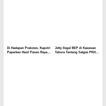
Pengabdian Masyarakat dan
Pangan Nasional
Penguatan Tata Kelola Digital
Di Hadapan Prabowo, Kapolri
Jetty Ilegal BEP di Kawasan
Paparkan Hasil Panen Raya
Tahura Tantang Satgas PKH,
Jagung Polri Kuartal I dan II
Dugaan Penyimpangan Kian
Menguat