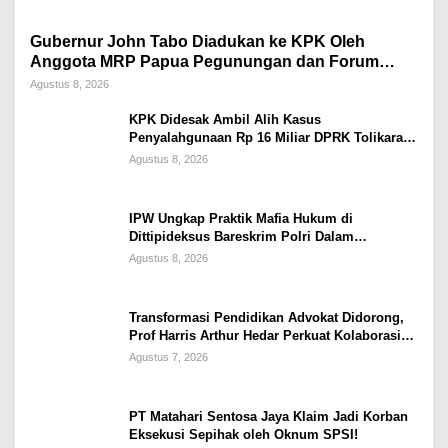
Gubernur John Tabo Diadukan ke KPK Oleh
Anggota MRP Papua Pegunungan dan Forum
Warga Papua
Agustus 8, 2026
KPK Didesak Ambil Alih Kasus
Penyalahgunaan Rp 16 Miliar DPRK Tolikara
Tahun 2017
Agustus 8, 2026
IPW Ungkap Praktik Mafia Hukum di
Dittipideksus Bareskrim Polri Dalam
Penanganan Kasus PT ARA
Agustus 8, 2026
Transformasi Pendidikan Advokat Didorong,
Prof Harris Arthur Hedar Perkuat Kolaborasi
Kampus
Agustus 7, 2026
PT Matahari Sentosa Jaya Klaim Jadi Korban
Eksekusi Sepihak oleh Oknum SPSI!